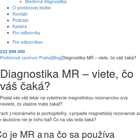
Moderná diagnostika
O protónovej liečbe
Kontakt
Podcast
Kariéra
Pro odborníky
Pre odborníkov
222 999 000
Protónové centrum Praha
|
Blog
|
Diagnostika MR – viete, čo váš čaká?
Diagnostika MR – viete, čo
váš čaká?
Poslal vás váš lekár na vyšetrenie magnetickou rezonanciou a vy
neviete, čo vlastne máte čakať?
rach z neznámeho je pochopiteľný, v prípade magnetickej rezonancie s
e skutočne nie je čoho báť! Čo na vás teda čaká?
o je MR a na čo sa používa