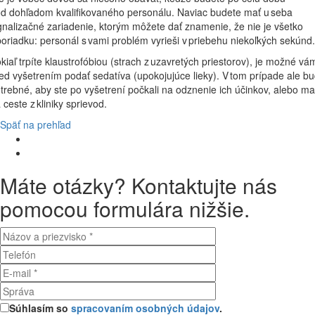
d dohľadom kvalifikovaného personálu. Naviac budete mať u seba
gnalizačné zariadenie, ktorým môžete dať znamenie, že nie je všetko
poriadku: personál s vami problém vyrieši v priebehu niekoľkých sekúnd.
kiaľ trpíte klaustrofóbiou (strach z uzavretých priestorov), je možné vá
ed vyšetrením podať sedatíva (upokojujúce lieky). V tom prípade ale b
trebné, aby ste po vyšetrení počkali na odznenie ich účinkov, alebo mal
 ceste z kliniky sprievod.
Späť na prehľad
Máte otázky? Kontaktujte nás
pomocou formulára nižšie.
Súhlasím so
spracovaním osobných údajov
.