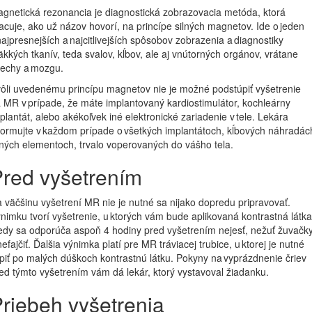
gnetická rezonancia je diagnostická zobrazovacia metóda, ktorá
acuje, ako už názov hovorí, na princípe silných magnetov. Ide o jeden
najpresnejších a najcitlivejších spôsobov zobrazenia a diagnostiky
kkých tkanív, teda svalov, kĺbov, ale aj vnútorných orgánov, vrátane
echy a mozgu.
ôli uvedenému princípu magnetov nie je možné podstúpiť vyšetrenie
 MR v prípade, že máte implantovaný kardiostimulátor, kochleárny
plantát, alebo akékoľvek iné elektronické zariadenie v tele. Lekára
formujte v každom prípade o všetkých implantátoch, kĺbových náhradác
iných elementoch, trvalo voperovaných do vášho tela.
red vyšetrením
 väčšinu vyšetrení MR nie je nutné sa nijako dopredu pripravovať.
nimku tvorí vyšetrenie, u ktorých vám bude aplikovaná kontrastná látka
edy sa odporúča aspoň 4 hodiny pred vyšetrením nejesť, nežuť žuvačk
nefajčiť. Ďalšia výnimka platí pre MR tráviacej trubice, u ktorej je nutné
piť po malých dúškoch kontrastnú látku. Pokyny na vyprázdnenie čriev
ed týmto vyšetrením vám dá lekár, ktorý vystavoval žiadanku.
riebeh vyšetrenia