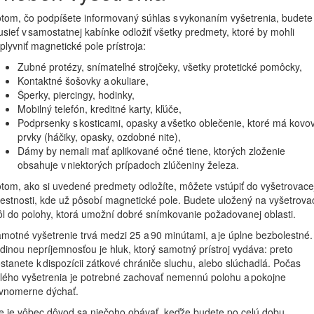
tom, čo podpíšete informovaný súhlas s vykonaním vyšetrenia, budete 
sieť v samostatnej kabínke odložiť všetky predmety, ktoré by mohli
plyvniť magnetické pole prístroja:
Zubné protézy, snímateľné strojčeky, všetky protetické pomôcky,
Kontaktné šošovky a okuliare,
Šperky, piercingy, hodinky,
Mobilný telefón, kreditné karty, kľúče,
Podprsenky s kosticami, opasky a všetko oblečenie, ktoré má kovo
prvky (háčiky, opasky, ozdobné nite),
Dámy by nemali mať aplikované očné tiene, ktorých zloženie
obsahuje v niektorých prípadoch zlúčeniny železa.
tom, ako si uvedené predmety odložíte, môžete vstúpiť do vyšetrovace
estnosti, kde už pôsobí magnetické pole. Budete uložený na vyšetrova
ôl do polohy, ktorá umožní dobré snímkovanie požadovanej oblasti.
motné vyšetrenie trvá medzi 25 a 90 minútami, a je úplne bezbolestné.
dinou nepríjemnosťou je hluk, ktorý samotný prístroj vydáva: preto
stanete k dispozícii zátkové chrániče sluchu, alebo slúchadlá. Počas
lého vyšetrenia je potrebné zachovať nemennú polohu a pokojne
vnomerne dýchať.
e je vôbec dôvod sa niečoho obávať, keďže budete po celú dobu