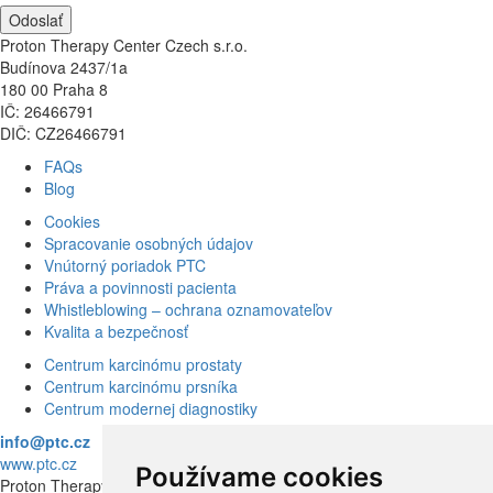
Proton Therapy Center Czech s.r.o.
Budínova 2437/1a
180 00 Praha 8
IČ: 26466791
DIČ: CZ26466791
FAQs
Blog
Cookies
Spracovanie osobných údajov
Vnútorný poriadok PTC
Práva a povinnosti pacienta
Whistleblowing – ochrana oznamovateľov
Kvalita a bezpečnosť
Centrum karcinómu prostaty
Centrum karcinómu prsníka
Centrum modernej diagnostiky
info@ptc.cz
www.ptc.cz
Používame cookies
Proton Therapy Center Czech s.r.o.