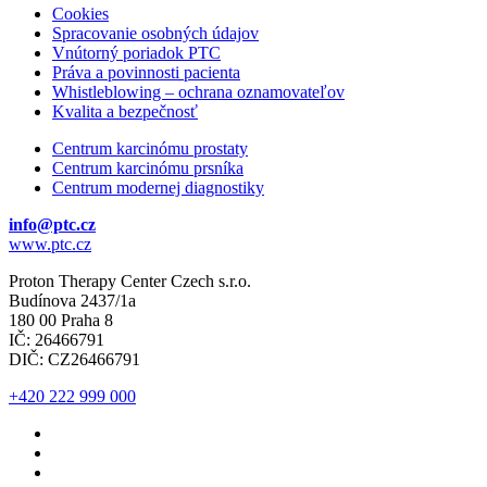
Cookies
Spracovanie osobných údajov
Vnútorný poriadok PTC
Práva a povinnosti pacienta
Whistleblowing – ochrana oznamovateľov
Kvalita a bezpečnosť
Centrum karcinómu prostaty
Centrum karcinómu prsníka
Centrum modernej diagnostiky
info@ptc.cz
www.ptc.cz
Proton Therapy Center Czech s.r.o.
Budínova 2437/1a
180 00 Praha 8
IČ: 26466791
DIČ: CZ26466791
+420 222 999 000