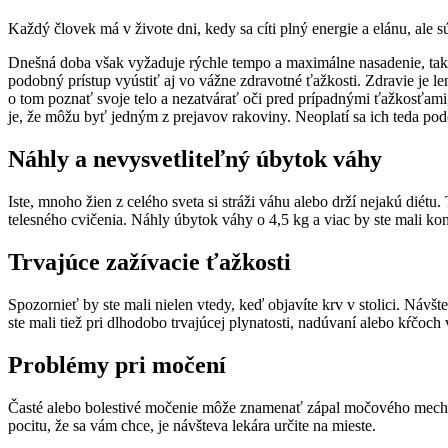
Každý človek má v živote dni, kedy sa cíti plný energie a elánu, ale sú
Dnešná doba však vyžaduje rýchle tempo a maximálne nasadenie, takž
podobný prístup vyústiť aj vo vážne zdravotné ťažkosti. Zdravie je le
o tom poznať svoje telo a nezatvárať oči pred prípadnými ťažkosťam
je, že môžu byť jedným z prejavov rakoviny. Neoplatí sa ich teda podc
Náhly a nevysvetliteľný úbytok váhy
Iste, mnoho žien z celého sveta si stráži váhu alebo drží nejakú dié
telesného cvičenia. Náhly úbytok váhy o 4,5 kg a viac by ste mali kon
Trvajúce zažívacie ťažkosti
Spozornieť by ste mali nielen vtedy, keď objavíte krv v stolici. Návšt
ste mali tiež pri dlhodobo trvajúcej plynatosti, nadúvaní alebo kŕčoc
Problémy pri močení
Časté alebo bolestivé močenie môže znamenať zápal močového mechúra
pocitu, že sa vám chce, je návšteva lekára určite na mieste.