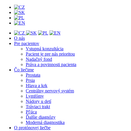
O nás
Pre pacientov
Vstupná konzultácia
Pacient je pre nás prioritou
Nadačný fond
Práva a povinnosti pacienta
Čo liečime
Prostata
Prsia
Hlava a krk
Centrálny nervový systém
Lymfómy
Nádory u detí
Tráviaci trakt
Pľúca
Ďalšie diagnózy
Moderná diagnostika
O protónovej liečbe