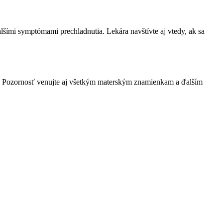
alšími symptómami prechladnutia. Lekára navštívte aj vtedy, ak sa
rom. Pozornosť venujte aj všetkým materským znamienkam a ďalším