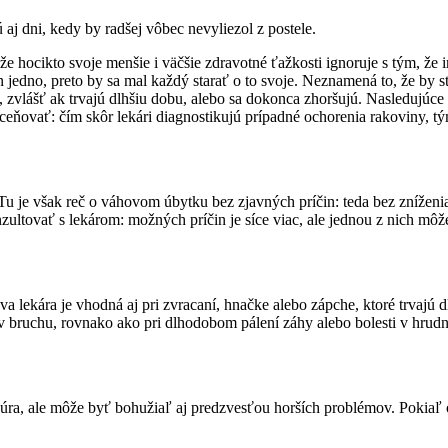
 aj dni, kedy by radšej vôbec nevyliezol z postele.
e hocikto svoje menšie i väčšie zdravotné ťažkosti ignoruje s tým, 
n jedno, preto by sa mal každý starať o to svoje. Neznamená to, že by 
i, zvlášť ak trvajú dlhšiu dobu, alebo sa dokonca zhoršujú. Nasleduj
eňovať: čím skôr lekári diagnostikujú prípadné ochorenia rakoviny, tým
tu. Tu je však reč o váhovom úbytku bez zjavných príčin: teda bez zníže
zultovať s lekárom: možných príčin je síce viac, ale jednou z nich môž
eva lekára je vhodná aj pri zvracaní, hnačke alebo zápche, ktoré trvajú
h v bruchu, rovnako ako pri dlhodobom pálení záhy alebo bolesti v hrudne
, ale môže byť bohužiaľ aj predzvesťou horších problémov. Pokiaľ obj