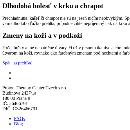
Dlhodobá bolesť v krku a chrapot
Prechladnutia, kašeľ či chrapot nie sú na jeseň ničím neobvyklým. Sp
vám dlhodobo ťažko prehĺta, prípadne cítite nepríjemný tlak na krku 
Zmeny na koži a v podkoží
Hrče, hrčky a iné nepatričné ​​útvary, či už v prsnom tkanive alebo
útvarom na koži, rovnako ako farebným zmenám pod nechtami a farbe s
Späť na prehľad
Proton Therapy Center Czech s.r.o.
Budínova 2437/1a
180 00 Praha 8
IČ: 26466791
DIČ: CZ26466791
FAQs
Blog