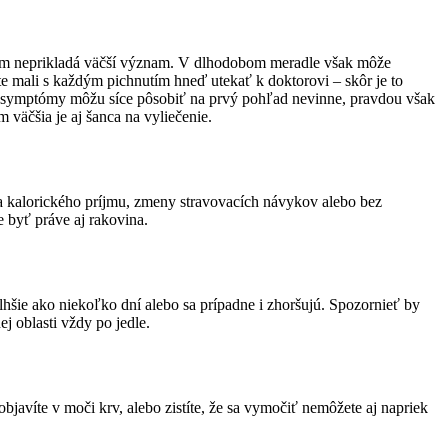
že im neprikladá väčší význam. V dlhodobom meradle však môže
ste mali s každým pichnutím hneď utekať k doktorovi – skôr je to
úce symptómy môžu síce pôsobiť na prvý pohľad nevinne, pravdou však
 väčšia je aj šanca na vyliečenie.
nia kalorického príjmu, zmeny stravovacích návykov alebo bez
e byť práve aj rakovina.
 dlhšie ako niekoľko dní alebo sa prípadne i zhoršujú. Spozornieť by
j oblasti vždy po jedle.
avíte v moči krv, alebo zistíte, že sa vymočiť nemôžete aj napriek