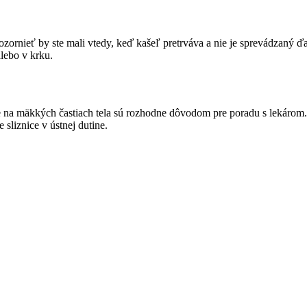
ozornieť by ste mali vtedy, keď kašeľ pretrváva a nie je sprevádzaný ď
alebo v krku.
 inde na mäkkých častiach tela sú rozhodne dôvodom pre poradu s leká
liznice v ústnej dutine.