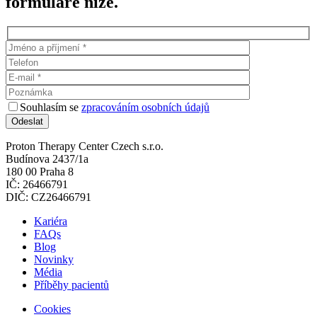
formuláře níže.
Souhlasím se
zpracováním osobních údajů
Proton Therapy Center Czech s.r.o.
Budínova 2437/1a
180 00 Praha 8
IČ: 26466791
DIČ: CZ26466791
Kariéra
FAQs
Blog
Novinky
Média
Příběhy pacientů
Cookies