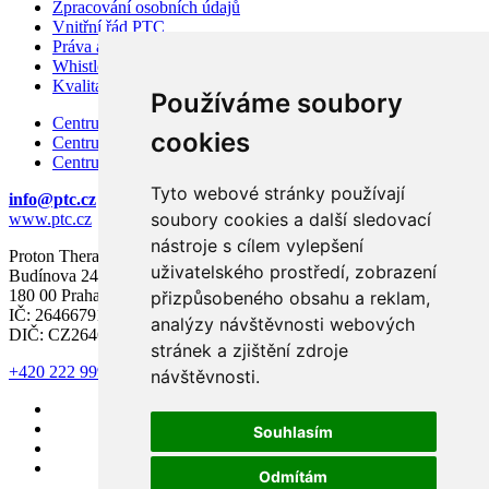
Zpracování osobních údajů
Vnitřní řád PTC
Práva a povinnosti pacienta
Whistleblowing – ochrana oznamovatelů
Kvalita a bezpečí
Používáme soubory
Centrum karcinomu prostaty
cookies
Centrum karcinomu prsu
Centrum moderní diagnostiky
Tyto webové stránky používají
info@ptc.cz
soubory cookies a další sledovací
www.ptc.cz
nástroje s cílem vylepšení
Proton Therapy Center Czech s.r.o.
uživatelského prostředí, zobrazení
Budínova 2437/1a
180 00 Praha 8
přizpůsobeného obsahu a reklam,
IČ: 26466791
analýzy návštěvnosti webových
DIČ: CZ26466791
stránek a zjištění zdroje
+420 222 999 000
návštěvnosti.
Souhlasím
Odmítám