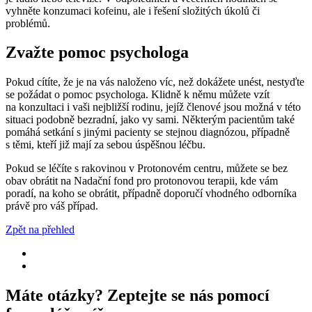
vyhněte konzumaci kofeinu, ale i řešení složitých úkolů či
problémů.
Zvažte pomoc psychologa
Pokud cítíte, že je na vás naloženo víc, než dokážete unést, nestyďte
se požádat o pomoc psychologa. Klidně k němu můžete vzít
na konzultaci i vaši nejbližší rodinu, jejíž členové jsou možná v této
situaci podobně bezradní, jako vy sami. Některým pacientům také
pomáhá setkání s jinými pacienty se stejnou diagnózou, případně
s těmi, kteří již mají za sebou úspěšnou léčbu.
Pokud se léčíte s rakovinou v Protonovém centru, můžete se bez
obav obrátit na Nadační fond pro protonovou terapii, kde vám
poradí, na koho se obrátit, případně doporučí vhodného odborníka
právě pro váš případ.
Zpět na přehled
Máte otázky? Zeptejte se nás pomocí