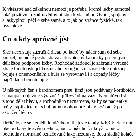
K vítězství nad zákeřnou nemocí je potřeba, kromě léčby samotné,
také pozitivní a zodpovědný přístup k vlastnímu životu, spojený
s láskyplnou péčí o sebe samé, a to jak po stránce fyzické, tak
psychické.
Co a kdy správně jíst
Sice neexistuje zázračná dieta, po které by nádor sám od sebe
zmizel, nicméně pestrá strava a dostatečný kalorický příjem jsou
důležitou podporou léčby. Rozhodně žádoucí je zabránit výrazné
ztrátě hmotnosti, jelikož oslabený organismus následně obtížněji
bojuje s onemocněním a hůře se vyrovnává i s dopady léčby,
například chemoterapie.
U některých žen s karcinomem prsu, jimž jsou podávány kortikoidy,
se naopak objevuje výraznější přibývání na váze. Není důvod si
z toho dělat hlavu, a rozhodně to neznamená, že by se pacientky
měly trápit dietami: s hubnutím mohou bez obav počkat až po
skončení léčby.
Určitě byste se neměli do ničeho nutit: jezte tehdy, když budete mít
hlad a dopřejte svému tělu to, na co má chuť, i když to budou
pochutiny normálně označované jako nezdravé, třeba sladké koláče.