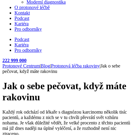
Moderní diagnostika
O protonové léčbě
Kontakt
Podcast
Kariéra
Pro odborníky
Podcast
Kariéra
Pro odborníky
222 999 000
Protonové Centrum
|
Blog
|
Protonová léčba rakoviny
|
Jak o sebe
pečovat, když máte rakovinu
Jak o sebe pečovat, když máte
rakovinu
Každý rok odchází od lékaře s diagnózou karcinomu několik tisíc
pacientů, a každému z nich se v tu chvíli převrátí svět vzhůru
nohama. Je však důležité vědět, že velké procento z těchto pacientů
má již dnes naději na úplné vyléčení, a že rozhodně není nic
ztraceno.