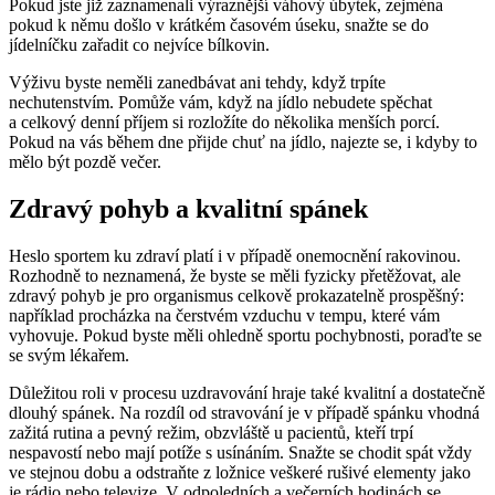
Pokud jste již zaznamenali výraznější váhový úbytek, zejména
pokud k němu došlo v krátkém časovém úseku, snažte se do
jídelníčku zařadit co nejvíce bílkovin.
Výživu byste neměli zanedbávat ani tehdy, když trpíte
nechutenstvím. Pomůže vám, když na jídlo nebudete spěchat
a celkový denní příjem si rozložíte do několika menších porcí.
Pokud na vás během dne přijde chuť na jídlo, najezte se, i kdyby to
mělo být pozdě večer.
Zdravý pohyb a kvalitní spánek
Heslo sportem ku zdraví platí i v případě onemocnění rakovinou.
Rozhodně to neznamená, že byste se měli fyzicky přetěžovat, ale
zdravý pohyb je pro organismus celkově prokazatelně prospěšný:
například procházka na čerstvém vzduchu v tempu, které vám
vyhovuje. Pokud byste měli ohledně sportu pochybnosti, poraďte se
se svým lékařem.
Důležitou roli v procesu uzdravování hraje také kvalitní a dostatečně
dlouhý spánek. Na rozdíl od stravování je v případě spánku vhodná
zažitá rutina a pevný režim, obzvláště u pacientů, kteří trpí
nespavostí nebo mají potíže s usínáním. Snažte se chodit spát vždy
ve stejnou dobu a odstraňte z ložnice veškeré rušivé elementy jako
je rádio nebo televize. V odpoledních a večerních hodinách se