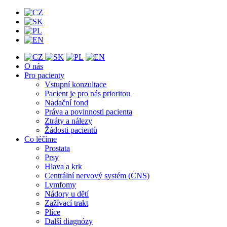
O nás
Pro pacienty
Vstupní konzultace
Pacient je pro nás prioritou
Nadační fond
Práva a povinnosti pacienta
Ztráty a nálezy
Žádosti pacientů
Co léčíme
Prostata
Prsy
Hlava a krk
Centrální nervový systém (CNS)
Lymfomy
Nádory u dětí
Zažívací trakt
Plíce
Další diagnózy