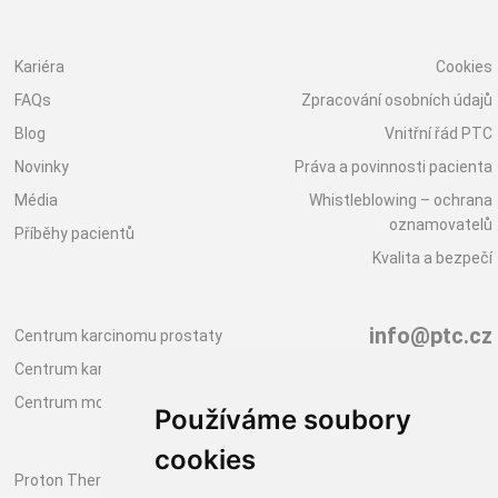
Kariéra
Cookies
FAQs
Zpracování osobních údajů
Blog
Vnitřní řád PTC
Novinky
Práva a povinnosti pacienta
Média
Whistleblowing – ochrana
oznamovatelů
Příběhy pacientů
Kvalita a bezpečí
info@ptc.cz
Centrum karcinomu prostaty
www.ptc.cz
Centrum karcinomu prsu
Centrum moderní diagnostiky
Používáme soubory
cookies
+420 222 999 000
Proton Therapy Center Czech