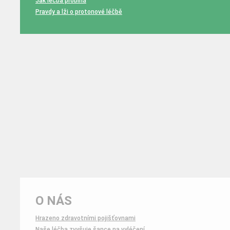
Jak léčba probíhá
Pravdy a lži o protonové léčbě
O NÁS
Hrazeno zdravotními pojišťovnami
Naše léčba zvyšuje šance na vyléčení