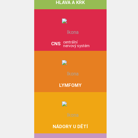
HLAVA A KRK
centrální
CNS
nervový systém
LYMFOMY
NÁDORY U DĚTÍ