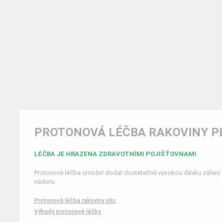
PROTONOVÁ LÉČBA RAKOVINY P
LÉČBA JE HRAZENA ZDRAVOTNÍMI POJIŠŤOVNAMI
Protonová léčba umožní dodat dostatečně vysokou dávku záření
nádoru.
Protonová léčba rakoviny plic
Výhody protonové léčby