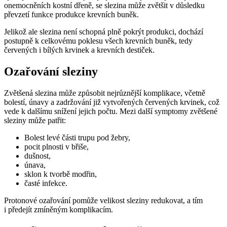
onemocněních kostní dřeně, se slezina může zvětšit v důsledku
převzetí funkce produkce krevních buněk.
Jelikož ale slezina není schopná plně pokrýt produkci, dochází
postupně k celkovému poklesu všech krevních buněk, tedy
červených i bílých krvinek a krevních destiček.
Ozařování sleziny
Zvětšená slezina může způsobit nejrůznější komplikace, včetně
bolestí, únavy a zadržování již vytvořených červených krvinek, což
vede k dalšímu snížení jejich počtu. Mezi další symptomy zvětšené
sleziny může patřit:
Bolest levé části trupu pod žebry,
pocit plnosti v břiše,
dušnost,
únava,
sklon k tvorbě modřin,
časté infekce.
Protonové ozařování pomůže velikost sleziny redukovat, a tím
i předejít zmíněným komplikacím.