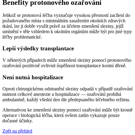
Benefity protonového ozařování
Jelikož se protonová léčba vyznačuje vysokou přesností zacílení do
požadovaného místa s minimálním zasažením okolních zdravých
tkání, lze ji dobře využít právě za účelem zmenšení sleziny, jejíž
umístění v těle vzhledem k okolním orgánům může být pro jiné typy
léčby problematické.
Lepší výsledky transplantace
V některých případech může zmenšení sleziny pomocí protonového
ozařování pozitivně ovlivnit úspěšnost transplantace kostní dřeně.
Není nutná hospitalizace
Oproti chirurgickému odstranění sleziny odpadá v případě ozařování
nutnost celkové anestezie a hospitalizace — ozařování probíhá
ambulantně, každý všední den dle předepsaného léčebného režimu.
Alternativou ke zmenšení sleziny pomocí ozařování může být kromě
operace i biologická léčba, která ovšem zatím vykazuje pouze
dočasné účinky.
Zpět na přehled