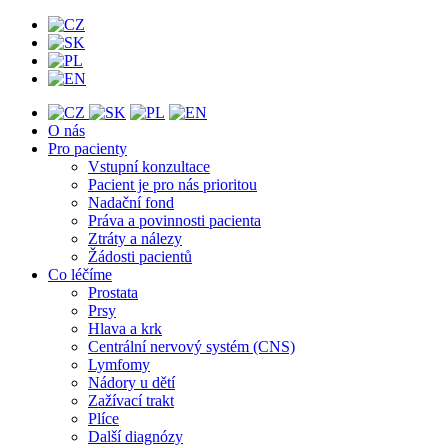
O nás
Pro pacienty
Vstupní konzultace
Pacient je pro nás prioritou
Nadační fond
Práva a povinnosti pacienta
Ztráty a nálezy
Žádosti pacientů
Co léčíme
Prostata
Prsy
Hlava a krk
Centrální nervový systém (CNS)
Lymfomy
Nádory u dětí
Zažívací trakt
Plíce
Další diagnózy