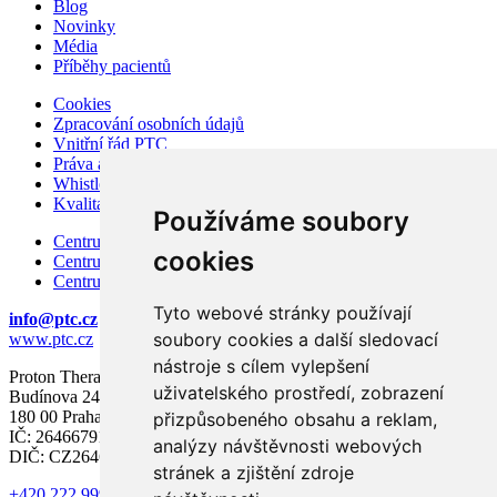
Blog
Novinky
Média
Příběhy pacientů
Cookies
Zpracování osobních údajů
Vnitřní řád PTC
Práva a povinnosti pacienta
Whistleblowing – ochrana oznamovatelů
Kvalita a bezpečí
Používáme soubory
Centrum karcinomu prostaty
cookies
Centrum karcinomu prsu
Centrum moderní diagnostiky
Tyto webové stránky používají
info@ptc.cz
soubory cookies a další sledovací
www.ptc.cz
nástroje s cílem vylepšení
Proton Therapy Center Czech s.r.o.
uživatelského prostředí, zobrazení
Budínova 2437/1a
180 00 Praha 8
přizpůsobeného obsahu a reklam,
IČ: 26466791
analýzy návštěvnosti webových
DIČ: CZ26466791
stránek a zjištění zdroje
+420 222 999 000