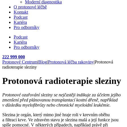
Moderní diagnostika
O protonové léčbě
Kontakt
Podcast
Kariéra
Pro odborníky
Podcast
Kariéra
Pro odborníky
222 999 000
Protonové Centrum
|
Blog
|
Protonová léčba rakoviny
|
Protonová
radioterapie sleziny
Protonová radioterapie sleziny
Protonové ozařování sleziny se nejčastěji indikuje za účelem jejího
zmenšení před plánovanou transplantací kostní dřeně, například
v důsledku myelofibrózy nebo chronické myeloidní leukémie.
Slezina je orgán, který mimo jiné hraje roli v krevním oběhu
a filtraci krve. Ve zdravém stavu je slezina malá a její funkce jsou
spíše pomocné. V některých případech, například právě při