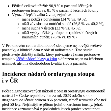
Pětileté celkové přežití: 90,9 % u pacientů léčených
protonovou terapií vs. 81 % u pacientů léčených fotony
Výrazně lepší kvalita života, zejména:
méně potíží s polykáním (34 % vs. 49 %),
nižší závislost na nutriční sondě (26,8 % vs. 40,2 %),
méně sucha v ústech (33 % vs. 45 %),
nižší výskyt těžké lymfopenie (pokles klíčových
imunitních buněk) (76 % vs. 89 %).
V Protonovém centru dlouhodobě sledujeme nejnovější světové
poznatky a klinická data v oblasti radioterapie. Tato studie
představuje důležitý milník, který potvrzuje význam protonové
terapie v
léčbě nádorů hlavy a krku
s důrazem nejen na léčebnou
účinnost, ale i na dlouhodobou kvalitu života pacientů.
Incidence nádorů orofaryngu stoupá
i v ČR
Počet diagnostikovaných nádorů z oblasti orofaryngu dlouhodobě
narůstá i v České republice. Jen za rok 2023 odešlo s touto
diagnózou od lékaře celkem 856 pacientů, téměř sedmkrát více než
před 50 lety. Nejčastěji se přitom jedná o karcinom tonsily, jehož
incidence zaznamenává v posledních letech prudce vzestupnou