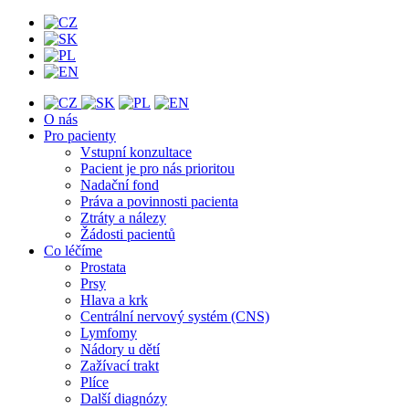
O nás
Pro pacienty
Vstupní konzultace
Pacient je pro nás prioritou
Nadační fond
Práva a povinnosti pacienta
Ztráty a nálezy
Žádosti pacientů
Co léčíme
Prostata
Prsy
Hlava a krk
Centrální nervový systém (CNS)
Lymfomy
Nádory u dětí
Zažívací trakt
Plíce
Další diagnózy