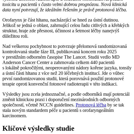
toxicitu u pacientů s často velmi dobrou prognózou. Nová klinická
data nyní potvrzují, že ideálním řešením je právě protonová léčba.
Orofarynx je část hltanu, nacházející se hned za ústní dutinou.
Jelikož se jedná o oblast, zahrnující celou řadu citlivých a křehkých
struktur, hraje zde přesnost, účinnost a šetrnost léčby nanejvýš
důležitou roli.
Nad veškerou pochybnost to potvrzuje přelomová randomizovaná
kontrolovaná studie fáze III, publikovaná koncem roku 2025
v prestižním odborném časopise The Lancet. Studii vedlo MD
Anderson Cancer Center a zahrnovala celkem 440 pacientů
s lokálně pokročilými, neoperovanými nádory kořene jazyka, tonsily
a ústní části hltanu z více než 20 léčebných institucí. Jde o vůbec
první randomizovanou studii, která porovnává použití protonové
terapie oproti konvenční fotonové radioterapii v této indikaci.
Výsledky jsou zcela jednoznačné, a podle odborníků mají potenciál
změnit klinickou praxi i doporučení mezinárodních odborných
společností, včetně NCCN guidelines.
Protonová léčba
by se tak
stala novým standardem péče u pacientů s orofaryngeálním
karcinomem.
Klíčové výsledky studie