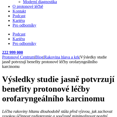
Moderní diagnostika
O protonové léčbě
Kontakt
Podcast
Kariéra
Pro odborníky
Podcast
Kariéra
Pro odborníky
222 999 000
Protonové Centrum
|
Blog
|
Rakovina hlava a krk
|
Výsledky studie
jasně potvrzují benefity protonové léčby orofaryngeálního
karcinomu
Výsledky studie jasně potvrzují
benefity protonové léčby
orofaryngeálního karcinomu
Léčba rakoviny hltanu dlouhodobě stála před výzvou, jak zachovat
vysokou účinnost radioterapie a současně minimalizovat pozdní