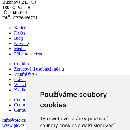
Budínova 2437/1a
180 00 Praha 8
IČ: 26466791
DIČ: CZ26466791
Kariéra
FAQs
Blog
Novinky
Média
Příběhy pacientů
Cookies
Zpracování osobních údajů
Vnitřní řád PTC
Práva a povinnosti pacienta
Whistleblowing – ochrana oznamovatelů
Kvalita a bezpečí
Používáme soubory
Centrum karcinomu prostaty
cookies
Centrum karcinomu prsu
Centrum moderní diagnostiky
Tyto webové stránky používají
info@ptc.cz
soubory cookies a další sledovací
www.ptc.cz