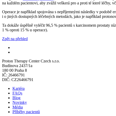
na každém pacientovi, aby zvážil veškerá pro a proti té které léčby, 
Operace je například spojována s nepříjemnými následky v podobě erek
i o jiných dostupných léčebných metodách, jako je například protonov
Ta dokáže úspěšně vyléčit 96,5 % pacientů s karcinomem prostaty níz
1 % oproti 15 % u operace).
Zpět na přehled
Proton Therapy Center Czech s.r.o.
Budínova 2437/1a
180 00 Praha 8
IČ: 26466791
DIČ: CZ26466791
Kariéra
FAQs
Blog
Novinky
Média
Příběhy pacientů