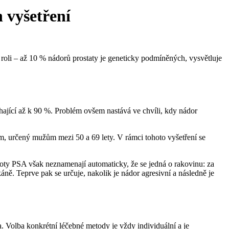
 vyšetření
l.
roli – až 10 % nádorů prostaty je geneticky podmíněných, vysvětluje
ahající až k 90 %. Problém ovšem nastává ve chvíli, kdy nádor
am, určený mužům mezi 50 a 69 lety. V rámci tohoto vyšetření se
noty PSA však neznamenají automaticky, že se jedná o rakovinu: za
áně. Teprve pak se určuje, nakolik je nádor agresivní a následně je
ba. Volba konkrétní léčebné metody je vždy individuální a je