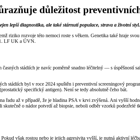
ůrazňuje důležitost preventivních
n lepší diagnostika, ale také stárnutí populace, strava a životní sty
mž riziko rozvoje této nemoci roste s věkem. Genetika také hraje svou 
y 1. LF UK a ÚVN.
ch časných stádiích je navíc poměrně snadno léčitelný — s úspěšností s
ých stádiích byl v roce 2024 spuštěn i preventivní screeningový progr
rostatický specifický antigen). Není se tedy absolutně čeho bát.
a řadu až v případě, že je hladina PSA v krvi zvýšená. Ani vyšší hod
 skutečně o nádor potvrdí až biopsie, neboli odběr vzorků podezřelé tk
. Pokud však rostou nebo je jejich agresivita vyšší, je nutná aktivní léč