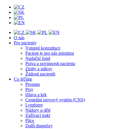
O nás
Pro pacienty
Vstupní konzultace
Pacient je pro nás prioritou
Nadační fond
Práva a povinnosti pacienta
Ztráty a nálezy
Žádosti pacientů
Co léčíme
Prostata
Prsy
Hlava a krk
Centrální nervový systém (CNS)
Lymfomy
Nádory u dětí
Zažívací trakt
Plíce
Další diagnózy