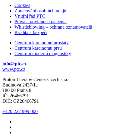
Cookies
Zpracování osobních údajů
Vnitřní řád PTC
Práva a povinnosti pacienta
Whistleblowing – ochrana oznamovatelů
Kvalita a bezpečí
Centrum karcinomu prostaty
Centrum karcinomu prsu
Centrum moderní diagnostiky
info@ptc.cz
www.ptc.cz
Proton Therapy Center Czech s.r.o.
Budínova 2437/1a
180 00 Praha 8
IČ: 26466791
DIČ: CZ26466791
+420 222 999 000