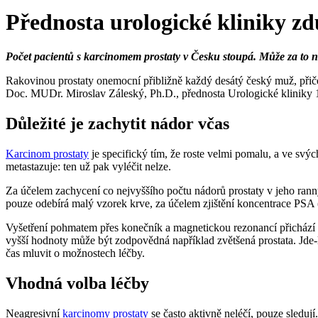
Přednosta urologické kliniky zd
Počet pacientů s karcinomem prostaty v Česku stoupá. Může za to neje
Rakovinou prostaty onemocní přibližně každý desátý český muž, přiče
Doc. MUDr. Miroslav Záleský, Ph.D., přednosta Urologické klinik
Důležité je zachytit nádor včas
Karcinom prostaty
je specifický tím, že roste velmi pomalu, a ve svý
metastazuje: ten už pak vyléčit nelze.
Za účelem zachycení co nejvyššího počtu nádorů prostaty v jeho rann
pouze odebírá malý vzorek krve, za účelem zjištění koncentrace PSA (p
Vyšetření pohmatem přes konečník a magnetickou rezonancí přichází n
vyšší hodnoty může být zodpovědná například zvětšená prostata. Jde-li
čas mluvit o možnostech léčby.
Vhodná volba léčby
Neagresivní
karcinomy prostaty
se často aktivně neléčí, pouze sledují