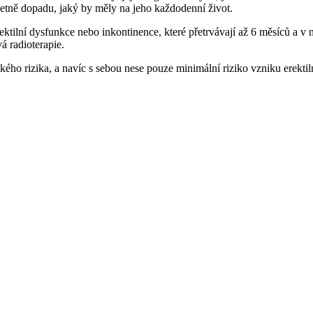
včetně dopadu, jaký by měly na jeho každodenní život.
tilní dysfunkce nebo inkontinence, které přetrvávají až 6 měsíců a v n
á radioterapie.
kého rizika, a navíc s sebou nese pouze minimální riziko vzniku erekti