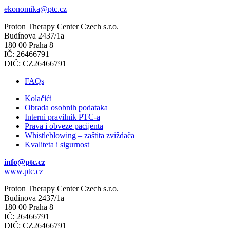
ekonomika@ptc.cz
Proton Therapy Center Czech s.r.o.
Budínova 2437/1a
180 00 Praha 8
IČ: 26466791
DIČ: CZ26466791
FAQs
Kolačići
Obrada osobnih podataka
Interni pravilnik PTC-a
Prava i obveze pacijenta
Whistleblowing – zaštita zviždača
Kvaliteta i sigurnost
info@ptc.cz
www.ptc.cz
Proton Therapy Center Czech s.r.o.
Budínova 2437/1a
180 00 Praha 8
IČ: 26466791
DIČ: CZ26466791