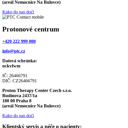
(areál Nemocnice Na Bulovce)
Kako do nas doći
Protonové centrum
+420 222 999 000
info@ptc.cz
Datová schránka:
uckvfwm
IČ: 26466791
DIČ: CZ26466791
Proton Therapy Center Czech s.r.o.
Budínova 2437/1a
180 00 Praha 8
(areál Nemocnice Na Bulovce)
Kako do nas doći
Klientský servis a péče o pacienty: