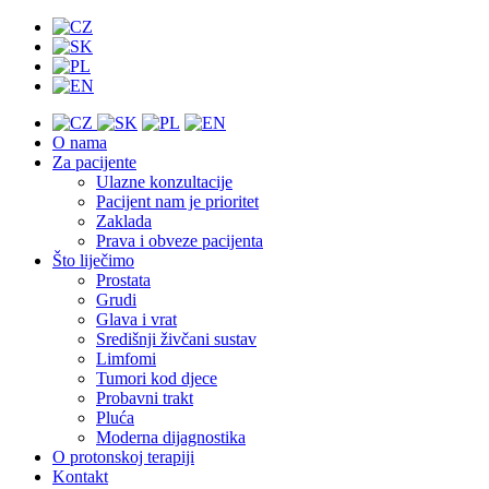
O nama
Za pacijente
Ulazne konzultacije
Pacijent nam je prioritet
Zaklada
Prava i obveze pacijenta
Što liječimo
Prostata
Grudi
Glava i vrat
Središnji živčani sustav
Limfomi
Tumori kod djece
Probavni trakt
Pluća
Moderna dijagnostika
O protonskoj terapiji
Kontakt