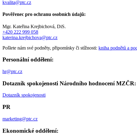
kvalita@ptc.cz
Pověřenec pro ochranu osobních údajů:
Mgr. Kateřina Krejbichová, DiS.
+420 222 999 058
katerina.krejbichova@ptc.cz
Pošlete nám své podněty, připomínky či stížnosti:
kniha podnětů a po
Personální oddělení:
hr@ptc.cz
Dotazník spokojenosti Národního hodnocení MZČR:
Dotazník spokojenosti
PR
marketing@ptc.cz
Ekonomické oddělení: