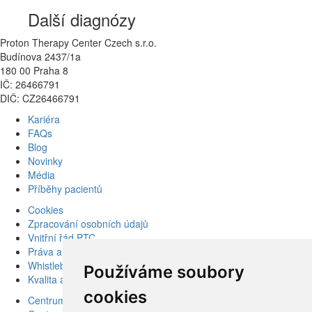
Další diagnózy
Proton Therapy Center Czech s.r.o.
Budínova 2437/1a
180 00 Praha 8
IČ: 26466791
DIČ: CZ26466791
Kariéra
FAQs
Blog
Novinky
Média
Příběhy pacientů
Cookies
Zpracování osobních údajů
Vnitřní řád PTC
Práva a povinnosti pacienta
Whistleblowing – ochrana oznamovatelů
Používáme soubory
Kvalita a bezpečí
cookies
Centrum karcinomu prostaty