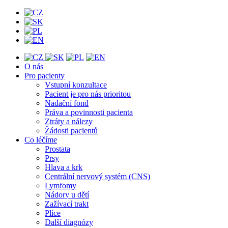
O nás
Pro pacienty
Vstupní konzultace
Pacient je pro nás prioritou
Nadační fond
Práva a povinnosti pacienta
Ztráty a nálezy
Žádosti pacientů
Co léčíme
Prostata
Prsy
Hlava a krk
Centrální nervový systém (CNS)
Lymfomy
Nádory u dětí
Zažívací trakt
Plíce
Další diagnózy