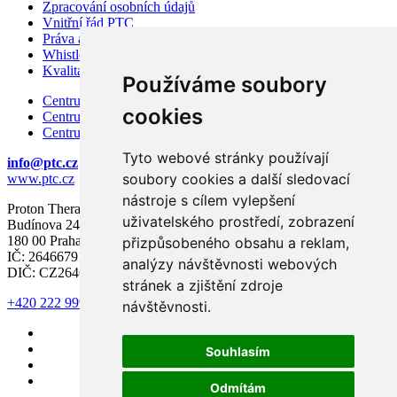
Zpracování osobních údajů
Vnitřní řád PTC
Práva a povinnosti pacienta
Whistleblowing – ochrana oznamovatelů
Kvalita a bezpečí
Používáme soubory
Centrum karcinomu prostaty
cookies
Centrum karcinomu prsu
Centrum moderní diagnostiky
Tyto webové stránky používají
info@ptc.cz
soubory cookies a další sledovací
www.ptc.cz
nástroje s cílem vylepšení
Proton Therapy Center Czech s.r.o.
uživatelského prostředí, zobrazení
Budínova 2437/1a
180 00 Praha 8
přizpůsobeného obsahu a reklam,
IČ: 26466791
analýzy návštěvnosti webových
DIČ: CZ26466791
stránek a zjištění zdroje
+420 222 999 000
návštěvnosti.
Souhlasím
Odmítám