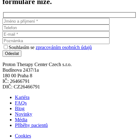
formuláře níže.
Souhlasím se
zpracováním osobních údajů
Proton Therapy Center Czech s.r.o.
Budínova 2437/1a
180 00 Praha 8
IČ: 26466791
DIČ: CZ26466791
Kariéra
FAQs
Blog
Novinky
Média
Příběhy pacientů
Cookies