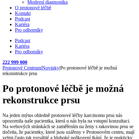
Moderní diagnostika
O protonové léčbě
Kontakt
Podcast
Kariéra
Pro odborníky
Podcast
Kariéra
Pro odborníky
222 999 000
Protonové Centrum
|
Novinky
|
Po protonové léčbě je možná
rekonstrukce prsu
Po protonové léčbě je možná
rekonstrukce prsu
Na jeden mýtus ohledně protonové léčby karcinomu prsu nás
upozornila naše pacientka, která u nás byla na vstupní konzultaci.
Na webových stránkách se zaměřením na ženy s rakovinou prsu se
dočetla, že pacientky, které jsou ozářeny v Protonovém centru, mají
velmi často tak rozsáhlé a hluboké poškození tkání, že je prakticky