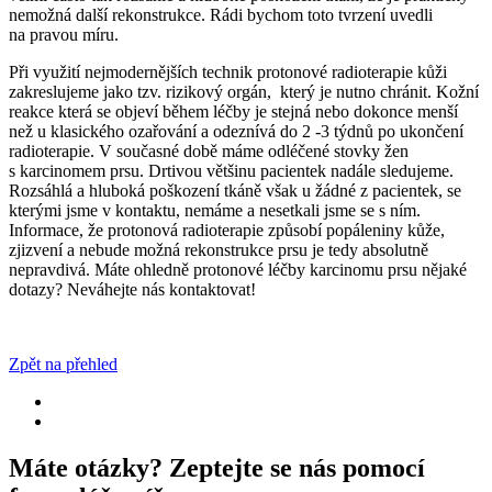
nemožná další rekonstrukce. Rádi bychom toto tvrzení uvedli
na pravou míru.
Při využití nejmodernějších technik protonové radioterapie kůži
zakreslujeme jako tzv. rizikový orgán, který je nutno chránit. Kožní
reakce která se objeví během léčby je stejná nebo dokonce menší
než u klasického ozařování a odeznívá do 2 -3 týdnů po ukončení
radioterapie. V současné době máme odléčené stovky žen
s karcinomem prsu. Drtivou většinu pacientek nadále sledujeme.
Rozsáhlá a hluboká poškození tkáně však u žádné z pacientek, se
kterými jsme v kontaktu, nemáme a nesetkali jsme se s ním.
Informace, že protonová radioterapie způsobí popáleniny kůže,
zjizvení a nebude možná rekonstrukce prsu je tedy absolutně
nepravdivá. Máte ohledně protonové léčby karcinomu prsu nějaké
dotazy? Neváhejte nás kontaktovat!
Zpět na přehled
Máte otázky? Zeptejte se nás pomocí