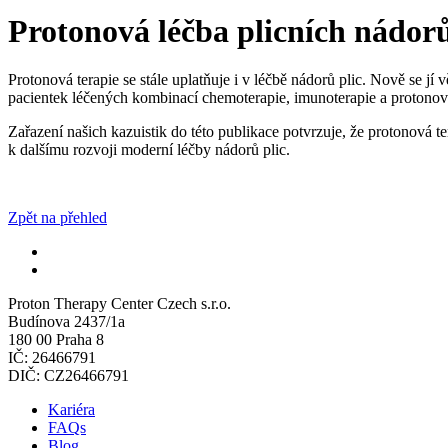
Protonová léčba plicních nádorů
Protonová terapie se stále uplatňuje i v léčbě nádorů plic. Nově se 
pacientek léčených kombinací chemoterapie, imunoterapie a protonov
Zařazení našich kazuistik do této publikace potvrzuje, že protonová t
k dalšímu rozvoji moderní léčby nádorů plic.
Zpět na přehled
Proton Therapy Center Czech s.r.o.
Budínova 2437/1a
180 00 Praha 8
IČ: 26466791
DIČ: CZ26466791
Kariéra
FAQs
Blog