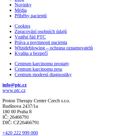
Novinky
Média
Příběhy pacientů
Cookies
Zpracování osobních údajů
Vnitřní řád PTC
Práva a povinnosti pacienta
Whistleblowing – ochrana oznamovatelů
Kvalita a bezpečí
Centrum karcinomu prostaty
Centrum karcinomu prsu
Centrum moderní diagnostiky
info@ptc.cz
www.ptc.cz
Proton Therapy Center Czech s.r.o.
Budínova 2437/1a
180 00 Praha 8
IČ: 26466791
DIČ: CZ26466791
+420 222 999 000