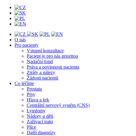
O nás
Pro pacienty
Vstupní konzultace
Pacient je pro nás prioritou
Nadační fond
Práva a povinnosti pacienta
Ztráty a nálezy
Žádosti pacientů
Co léčíme
Prostata
Prsy
Hlava a krk
Centrální nervový systém (CNS)
Lymfomy
Nádory u dětí
Zažívací trakt
Plíce
Další diagnózy