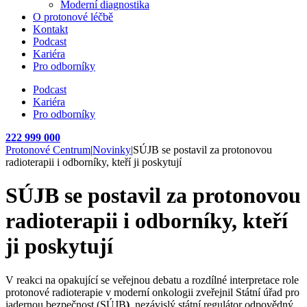
Moderní diagnostika
O protonové léčbě
Kontakt
Podcast
Kariéra
Pro odborníky
Podcast
Kariéra
Pro odborníky
222 999 000
Protonové Centrum
|
Novinky
|
SÚJB se postavil za protonovou
radioterapii i odborníky, kteří ji poskytují
SÚJB se postavil za protonovou
radioterapii i odborníky, kteří
ji poskytují
V reakci na opakující se veřejnou debatu a rozdílné interpretace role
protonové radioterapie v moderní onkologii zveřejnil Státní úřad pro
jadernou bezpečnost (SÚJB
)
, nezávislý státní regulátor odpovědný