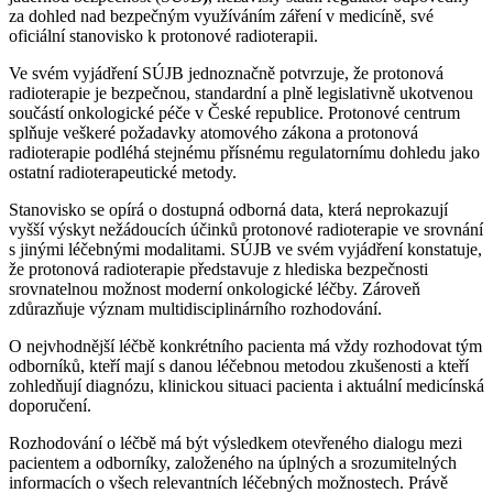
za dohled nad bezpečným využíváním záření v medicíně, své
oficiální stanovisko k protonové radioterapii.
Ve svém vyjádření SÚJB jednoznačně potvrzuje, že protonová
radioterapie je bezpečnou, standardní a plně legislativně ukotvenou
součástí onkologické péče v České republice. Protonové centrum
splňuje veškeré požadavky atomového zákona a protonová
radioterapie podléhá stejnému přísnému regulatornímu dohledu jako
ostatní radioterapeutické metody.
Stanovisko se opírá o dostupná odborná data, která neprokazují
vyšší výskyt nežádoucích účinků protonové radioterapie ve srovnání
s jinými léčebnými modalitami. SÚJB ve svém vyjádření konstatuje,
že protonová radioterapie představuje z hlediska bezpečnosti
srovnatelnou možnost moderní onkologické léčby. Zároveň
zdůrazňuje význam multidisciplinárního rozhodování.
O nejvhodnější léčbě konkrétního pacienta má vždy rozhodovat tým
odborníků, kteří mají s danou léčebnou metodou zkušenosti a kteří
zohledňují diagnózu, klinickou situaci pacienta i aktuální medicínská
doporučení.
Rozhodování o léčbě má být výsledkem otevřeného dialogu mezi
pacientem a odborníky, založeného na úplných a srozumitelných
informacích o všech relevantních léčebných možnostech. Právě