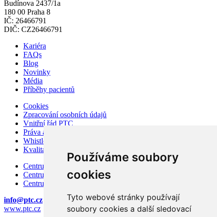
Budínova 2437/1a
180 00 Praha 8
IČ: 26466791
DIČ: CZ26466791
Kariéra
FAQs
Blog
Novinky
Média
Příběhy pacientů
Cookies
Zpracování osobních údajů
Vnitřní řád PTC
Práva a povinnosti pacienta
Whistleblowing – ochrana oznamovatelů
Kvalita a bezpečí
Používáme soubory
Centrum karcinomu prostaty
cookies
Centrum karcinomu prsu
Centrum moderní diagnostiky
Tyto webové stránky používají
info@ptc.cz
soubory cookies a další sledovací
www.ptc.cz