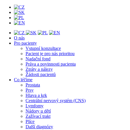
O nás
Pro pacienty
Vstupní konzultace
Pacient je pro nás prioritou
Nadační fond
Práva a povinnosti pacienta
Ztráty a nálezy
Žádosti pacientů
Co léčíme
Prostata
Prsy
Hlava a krk
Centrální nervový systém (CNS)
Lymfomy
Nádory u dětí
Zažívací trakt
Plíce
Další diagnózy