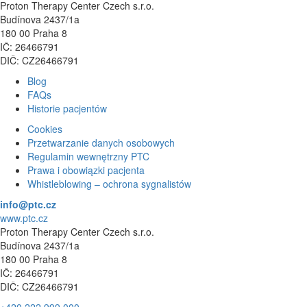
Proton Therapy Center Czech s.r.o.
Budínova 2437/1a
180 00 Praha 8
IČ: 26466791
DIČ: CZ26466791
Blog
FAQs
Historie pacjentów
Cookies
Przetwarzanie danych osobowych
Regulamin wewnętrzny PTC
Prawa i obowiązki pacjenta
Whistleblowing – ochrona sygnalistów
info@ptc.cz
www.ptc.cz
Proton Therapy Center Czech s.r.o.
Budínova 2437/1a
180 00 Praha 8
IČ: 26466791
DIČ: CZ26466791
+420 222 999 000