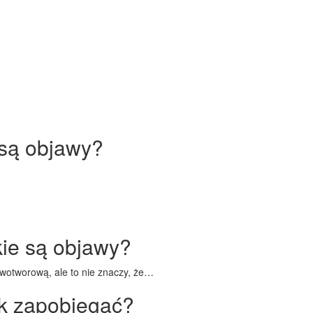
 są objawy?
kie są objawy?
owotworową, ale to nie znaczy, że…
jak zapobiegać?