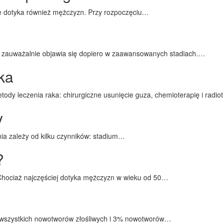
ale dotyka również mężczyzn. Przy rozpoczęciu…
e zauważalnie objawia się dopiero w zaawansowanych stadiach.…
ka
y leczenia raka: chirurgiczne usunięcie guza, chemioterapię i radio
y
nia zależy od kilku czynników: stadium…
?
Chociaż najczęściej dotyka mężczyzn w wieku od 50…
% wszystkich nowotworów złośliwych i 3% nowotworów…