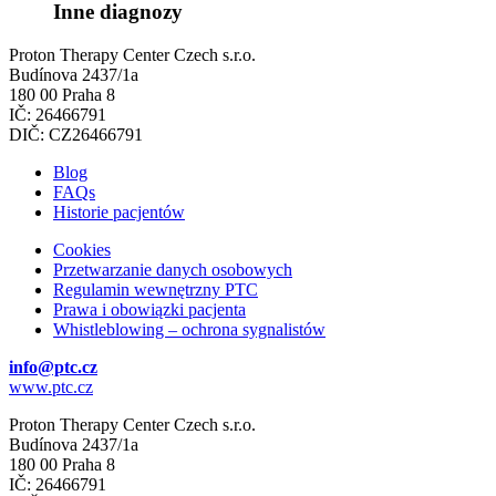
Inne diagnozy
Proton Therapy Center Czech s.r.o.
Budínova 2437/1a
180 00 Praha 8
IČ: 26466791
DIČ: CZ26466791
Blog
FAQs
Historie pacjentów
Cookies
Przetwarzanie danych osobowych
Regulamin wewnętrzny PTC
Prawa i obowiązki pacjenta
Whistleblowing – ochrona sygnalistów
info@ptc.cz
www.ptc.cz
Proton Therapy Center Czech s.r.o.
Budínova 2437/1a
180 00 Praha 8
IČ: 26466791