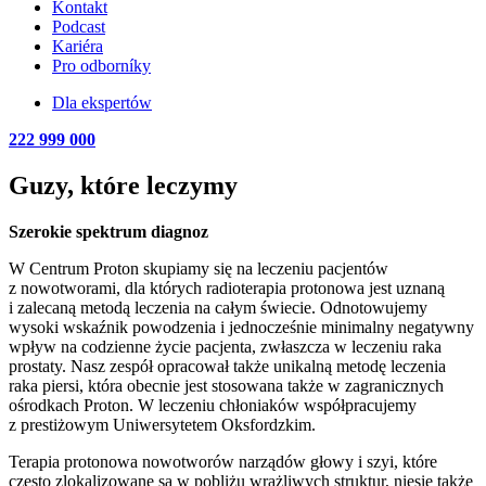
Kontakt
Podcast
Kariéra
Pro odborníky
Dla ekspertów
222 999 000
Guzy, które leczymy
Szerokie spektrum diagnoz
W Centrum Proton skupiamy się na leczeniu pacjentów
z nowotworami, dla których radioterapia protonowa jest uznaną
i zalecaną metodą leczenia na całym świecie. Odnotowujemy
wysoki wskaźnik powodzenia i jednocześnie minimalny negatywny
wpływ na codzienne życie pacjenta, zwłaszcza w leczeniu raka
prostaty. Nasz zespół opracował także unikalną metodę leczenia
raka piersi, która obecnie jest stosowana także w zagranicznych
ośrodkach Proton. W leczeniu chłoniaków współpracujemy
z prestiżowym Uniwersytetem Oksfordzkim.
Terapia protonowa nowotworów narządów głowy i szyi, które
często zlokalizowane są w pobliżu wrażliwych struktur, niesie także