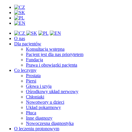
O nas
Dla pacjentów
Konsultacja wstępna
Pacjent jest dla nas priorytetem
Fundacja
Prawa i obowiązki pacjenta
Co leczymy
Prostata
Piersi
Głowa i szyja
Ośrodkowy układ nerwowy
Chłoniaki
Nowotwory u dzieci
Układ pokarmowy
Płuca
Inne diagnozy
Nowoczesna diagnostyka
O leczeniu protonowym