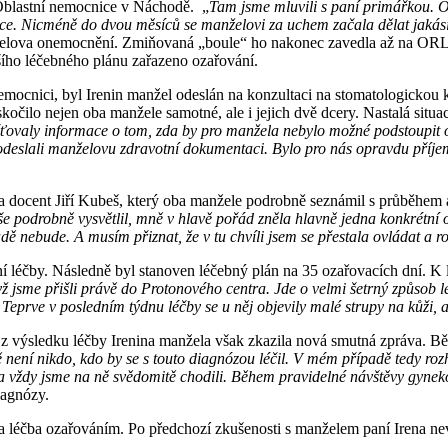
Oblastní nemocnice v Náchodě. „
Tam jsme mluvili s paní primářkou. O
e. Nicméně do dvou měsíců se manželovi za uchem začala dělat jakási b
anželova onemocnění. Zmiňovaná „boule“ ho nakonec zavedla až na ORL
šího léčebného plánu zařazeno ozařování.
nemocnici, byl Irenin manžel odeslán na konzultaci na stomatologickou
ilo nejen oba manžele samotné, ale i jejich dvě dcery. Nastalá situace
ťovaly informace o tom, zda by pro manžela nebylo možné podstoupit o
d odeslali manželovu zdravotní dokumentaci. Bylo pro nás opravdu příj
ra docent Jiří Kubeš, který oba manžele podrobně seznámil s průběhem
e podrobně vysvětlil, mně v hlavě pořád zněla hlavně jedna konkrétní o
ě nebude. A musím přiznat, že v tu chvíli jsem se přestala ovládat a r
ení léčby. Následně byl stanoven léčebný plán na 35 ozařovacích dní. K 
yž jsme přišli právě do Protonového centra. Jde o velmi šetrný způsob
Teprve v posledním týdnu léčby se u něj objevily malé strupy na kůži,
st z výsledku léčby Irenina manžela však zkazila nová smutná zpráva. B
ě není nikdo, kdo by se s touto diagnózou léčil. V mém případě tedy ro
 a vždy jsme na ně svědomitě chodili. Během pravidelné návštěvy gyne
diagnózy.
 léčba ozařováním. Po předchozí zkušenosti s manželem paní Irena nev