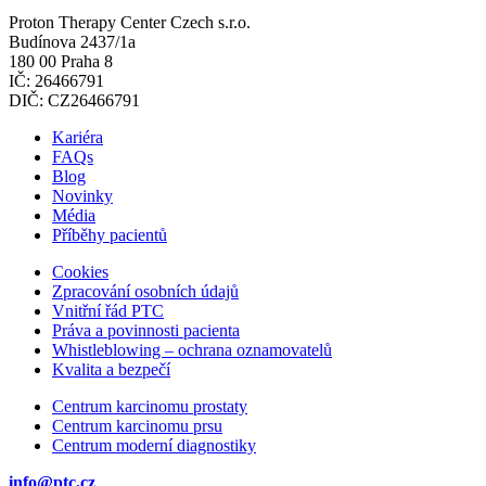
Proton Therapy Center Czech s.r.o.
Budínova 2437/1a
180 00 Praha 8
IČ: 26466791
DIČ: CZ26466791
Kariéra
FAQs
Blog
Novinky
Média
Příběhy pacientů
Cookies
Zpracování osobních údajů
Vnitřní řád PTC
Práva a povinnosti pacienta
Whistleblowing – ochrana oznamovatelů
Kvalita a bezpečí
Centrum karcinomu prostaty
Centrum karcinomu prsu
Centrum moderní diagnostiky
info@ptc.cz