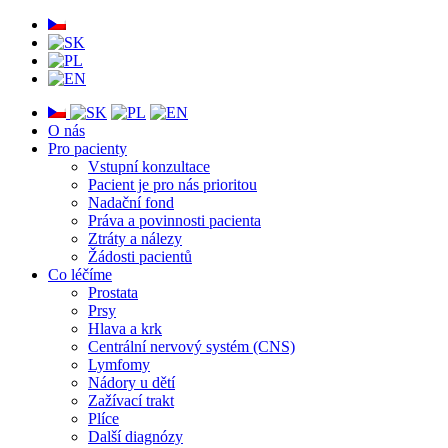
O nás
Pro pacienty
Vstupní konzultace
Pacient je pro nás prioritou
Nadační fond
Práva a povinnosti pacienta
Ztráty a nálezy
Žádosti pacientů
Co léčíme
Prostata
Prsy
Hlava a krk
Centrální nervový systém (CNS)
Lymfomy
Nádory u dětí
Zažívací trakt
Plíce
Další diagnózy