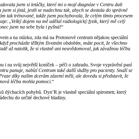
dovala jsem si letáčky, které mi o mojí diagnóze v Centru dali
sem si jistá, jestli se nadechnu tak, abych se dostala do správné
emám tak trénované, takže jsem pochybovala, že celým tímto procesem
uje: „
Velký dojem na mě udělal radiologický fyzik, který mě celý
konec jsem na sebe byla i pyšná!
“
ěvem a na otázku, zda má na Protonové centrum nějakou speciální
 když procházíte těžkým životním obdobím, máte pocit, že všechno
adě až natolik, že si vlastně ani neuvědomoval, jak závažnou léčbu
dou i na svůj největší koníček – péči o zahradu. Svoje vyprávění paní
ru panuje, nabízí Centrum také další služby pro pacienty. Snaží se
aze díky našim dcerám zázemí měli, ale dovedu si představit, že
onová léčba mohla pomoci.
“
ů dýchacích pohybů. Dyn’R je vlastně speciální spirometr, který
nádechu do určité dechové hladiny.