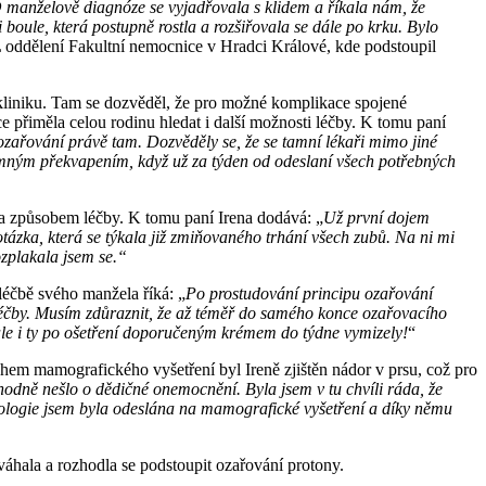
 manželově diagnóze se vyjadřovala s klidem a říkala nám, že
oule, která postupně rostla a rozšiřovala se dále po krku. Bylo
 oddělení Fakultní nemocnice v Hradci Králové, kde podstoupil
 kliniku. Tam se dozvěděl, že pro možné komplikace spojené
 přiměla celou rodinu hledat i další možnosti léčby. K tomu paní
zařování právě tam. Dozvěděly se, že se tamní lékaři mimo jiné
emným překvapením, když už za týden od odeslaní všech potřebných
 a způsobem léčby. K tomu paní Irena dodává: „
Už první dojem
tázka, která se týkala již zmiňovaného trhání všech zubů. Na ni mi
ozplakala jsem se.“
léčbě svého manžela říká: „
Po prostudování principu ozařování
 léčby. Musím zdůraznit, že až téměř do samého konce ozařovacího
 ale i ty po ošetření doporučeným krémem do týdne vymizely!
“
ěhem mamografického vyšetření byl Ireně zjištěn nádor v prsu, což pro
zhodně nešlo o dědičné onemocnění. Byla jsem v tu chvíli ráda, že
kologie jsem byla odeslána na mamografické vyšetření a díky němu
áhala a rozhodla se podstoupit ozařování protony.