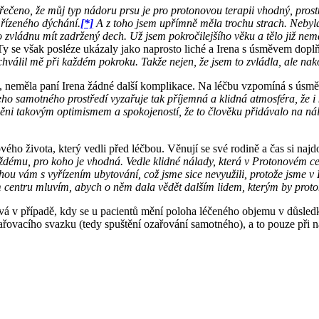
čeno, že můj typ nádoru prsu je pro protonovou terapii vhodný, prostu
 řízeného dýchání.
[*]
A z toho jsem upřímně měla trochu strach. Nebyla j
o zvládnu mít zadržený dech. Už jsem pokročilejšího věku a tělo již n
 Ty se však posléze ukázaly jako naprosto liché a Irena s úsměvem doplň
chválil mě při každém pokroku. Takže nejen, že jsem to zvládla, ale na
a, neměla paní Irena žádné další komplikace. Na léčbu vzpomíná s úsm
eho samotného prostředí vyzařuje tak příjemná a klidná atmosféra, že i
něni takovým optimismem a spokojeností, že to člověku přidávalo na nál
ového života, který vedli před léčbou. Věnují se své rodině a čas si naj
mu, pro koho je vhodná. Vedle klidné nálady, která v Protonovém cent
ám s vyřízením ubytování, což jsme sice nevyužili, protože jsme v Pr
 centru mluvím, abych o něm dala vědět dalším lidem, kterým by prot
vá v případě, kdy se u pacientů mění poloha léčeného objemu v důsledk
ařovacího svazku (tedy spuštění ozařování samotného), a to pouze při 