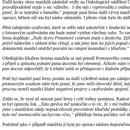
Další kroky obou manželů následně vedly na Onkologické oddělení 
pravděpodobně nejde o nic vážného. S tím nás i vyprovodila z ordinac
jasné, že se nejedná o banalitu
,“ popisuje paní Irena další vývoj m
operaci, během níž mu byl nádor odstraněn. I přesto však bylo do dal
Před zahájením ozařování, které se mělo také uskutečnit v hradecké 
s fotonovým ozařováním mu bude nutné vytrhat všechny zuby. To zaskoč
Irena doplňuje: „
Naše dcery Protonové centrum znaly z doslechu. Zjiš
právě nádorům v oblasti krku věnují, a tak jsme tam na jejich popu
dokumentů manžel obdržel pozvání na vstupní konzultaci s lékařem.“
Ošetřujícím lékařem Irenina manžela se stal primář Protonového cent
z přijetí a způsobu jednání pana docenta byl ohromný. Ačkoliv nám vš
pan docent odpověděl, že k trhání zubů se přistupovat v žádném případ
Poté byl manžel paní Ireny poslán na další vyšetření nutná pro zaháj
protonovým svazkem nám bylo jasné, že jsme měli obrovské štěstí, kd
procesu neměl manžel žádné negativní projevy s ozařováním spojené. 
Zdálo se, že nyní už starosti paní Ireny i celé rodiny pominou. Rado
ni byl opravdu šok. „
Tato zpráva mě zaskočila o to víc, že v mé rodin
jsme s manželem nikdy nepodceňovali preventivní lékařské prohlídky
bylo mé onemocnění zachyceno včas,“
přibližuje Irena počátky své 
Podobně jako v případě manžela jí byla po operaci nádoru doporučena