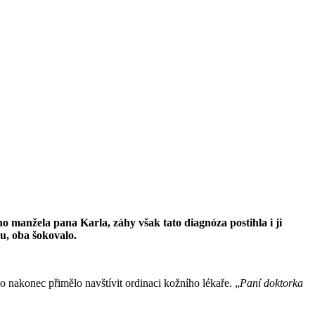
 manžela pana Karla, záhy však tato diagnóza postihla i ji
nu, oba šokovalo.
 nakonec přimělo navštívit ordinaci kožního lékaře. „
Paní doktorka