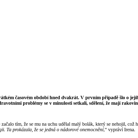
átkém časovém období hned dvakrát. V prvním případě šlo o jejího
ravotními problémy se v minulosti setkali, sdělení, že mají rakovi
alo tím, že se mu na uchu udělal malý bolák, který se nehojil, což ho
logii. Ta prokázala, že se jedná o nádorové onemocnění
,“ vypráví Irena.