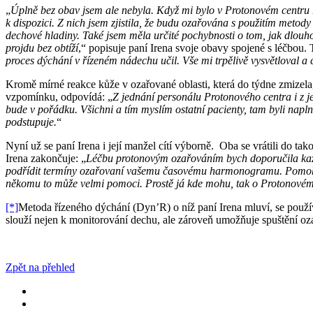
„
Úplně bez obav jsem ale nebyla. Když mi bylo v Protonovém centru ře
k dispozici. Z nich jsem zjistila, že budu ozařována s použitím metody
dechové hladiny. Také jsem měla určité pochybnosti o tom, jak dlouh
projdu bez obtíží
,“ popisuje paní Irena svoje obavy spojené s léčbou.
proces dýchání v řízeném nádechu učil. Vše mi trpělivě vysvětloval a 
Kromě mírné reakce kůže v ozařované oblasti, která do týdne zmizel
vzpomínku, odpovídá: „
Z jednání personálu Protonového centra i z j
bude v pořádku. Všichni a tím myslím ostatní pacienty, tam byli napl
podstupuje.
“
Nyní už se paní Irena i její manžel cítí výborně. Oba se vrátili do tak
Irena zakončuje: „
Léčbu protonovým ozařováním bych doporučila každé
podřídit termíny ozařovaní vašemu časovému harmonogramu. Pomohou v
někomu to může velmi pomoci. Prostě já kde mohu, tak o Protonovém
[*]
Metoda řízeného dýchání (Dyn’R) o níž paní Irena mluví, se použí
slouží nejen k monitorování dechu, ale zároveň umožňuje spuštění oz
Zpět na přehled