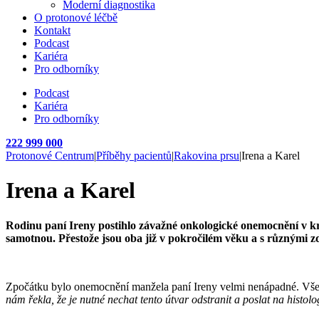
Moderní diagnostika
O protonové léčbě
Kontakt
Podcast
Kariéra
Pro odborníky
Podcast
Kariéra
Pro odborníky
222 999 000
Protonové Centrum
|
Příběhy pacientů
|
Rakovina prsu
|
Irena a Karel
Irena a Karel
Rodinu paní Ireny postihlo závažné onkologické onemocnění v kr
samotnou. Přestože jsou oba již v pokročilém věku a s různými zd
Zpočátku bylo onemocnění manžela paní Ireny velmi nenápadné. Vše zač
nám řekla, že je nutné nechat tento útvar odstranit a poslat na histo