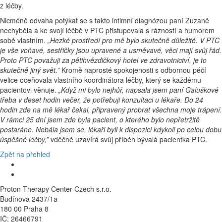
z léčby.
Nicméně odvaha potýkat se s takto intimní diagnózou paní Zuzaně
nechyběla a ke svojí léčbě v PTC přistupovala s rázností a humorem
sobě vlastním.
„Hezké prostředí pro mě bylo skutečně důležité. V PTC
je vše voňavé, sestřičky jsou upravené a usměvavé, věci mají svůj řád.
Proto PTC považuji za pětihvězdičkový hotel ve zdravotnictví, je to
skutečně jiný svět.”
Kromě naprosté spokojenosti s odbornou péčí
velice oceňovala vlastního koordinátora léčby, který se každému
pacientovi věnuje.
„Když mi bylo nejhůř, napsala jsem paní Galuškové
třeba v deset hodin večer, že potřebuji konzultaci u lékaře. Do 24
hodin zde na mě lékař čekal, připravený probrat všechna moje trápení.
V rámci 25 dní jsem zde byla pacient, o kterého bylo nepřetržitě
postaráno. Nebála jsem se, lékaři byli k dispozici kdykoli po celou dobu
úspěšné léčby,”
vděčně uzavírá svůj příběh bývalá pacientka PTC.
Zpět na přehled
Proton Therapy Center Czech s.r.o.
Budínova 2437/1a
180 00 Praha 8
IČ: 26466791