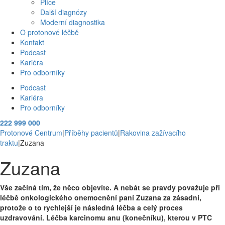
Plíce
Další diagnózy
Moderní diagnostika
O protonové léčbě
Kontakt
Podcast
Kariéra
Pro odborníky
Podcast
Kariéra
Pro odborníky
222 999 000
Protonové Centrum
|
Příběhy pacientů
|
Rakovina zažívacího
traktu
|
Zuzana
Zuzana
Vše začíná tím, že něco objevíte. A nebát se pravdy považuje při
léčbě onkologického onemocnění paní Zuzana za zásadní,
protože o to rychlejší je následná léčba a celý proces
uzdravování. Léčba karcinomu anu (konečníku), kterou v PTC