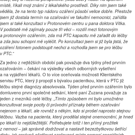
místě, říkali moji známí z lékařského prostředí. Díky nim jsem také
věděla, že na tento typ nádoru ozáření působí velice dobře. Přestože
jsem již dostala termín na ozařování ve fakultní nemocnici, zařídila
jsem si také konzultaci v Protonovém centru u pana doktora Vítka.
V podstatě mě zajímaly pouze tři věci – rozdíl mezi fotonovým
a protonovým ozářením, zda má PTC kapacitu mě zařadit do léčby
a zda jsou schopni mě vyléčit. Po konzultaci jsem si již byla jistá, že
ozáření fotonem podstoupit nechci a rozhodla jsem se pro léčbu
v PTC.”
Za jedno z nejtěžších období pak považuje dva týdny před prvním
ozařováním – čekání na výsledky všech odborných vyšetření
a na vyjádření lékařů. O to více oceňovala možnosti Klientského
servisu PTC, který ji propojil s bývalou pacientkou, která v PTC již
léčbu stejné diagnózy absolvovala. Týden před prvním ozářením bylo
domluveno první společné setkání, které paní Zuzana považuje za
jeden z mezníků celé léčby.
„Tímto způsobem mi bylo umožněno
konzultovat svoje pocity či průvodní příznaky během ozařování
nejenom s lékaři, ale rovněž s někým, kdo si prošel naprosto stejnou
léčbou. Vazba na pacienta, který prodělal stejné onemocnění, je hned
po lékaři to nejdůležitější. Potřebujete totiž i ten přímý prožitek
z nemoci – jak správně dodržovat a nastavit bezezbytkovou šetřící
dietu, jak správně ošetřovat ozařované místo pomocí speciálních