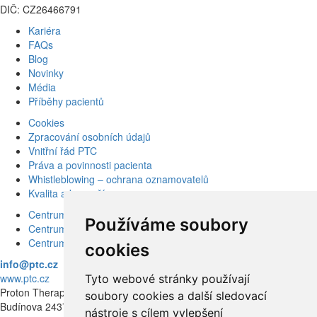
DIČ: CZ26466791
Kariéra
FAQs
Blog
Novinky
Média
Příběhy pacientů
Cookies
Zpracování osobních údajů
Vnitřní řád PTC
Práva a povinnosti pacienta
Whistleblowing – ochrana oznamovatelů
Kvalita a bezpečí
Centrum karcinomu prostaty
Používáme soubory
Centrum karcinomu prsu
Centrum moderní diagnostiky
cookies
info@ptc.cz
www.ptc.cz
Tyto webové stránky používají
Proton Therapy Center Czech s.r.o.
soubory cookies a další sledovací
Budínova 2437/1a
nástroje s cílem vylepšení