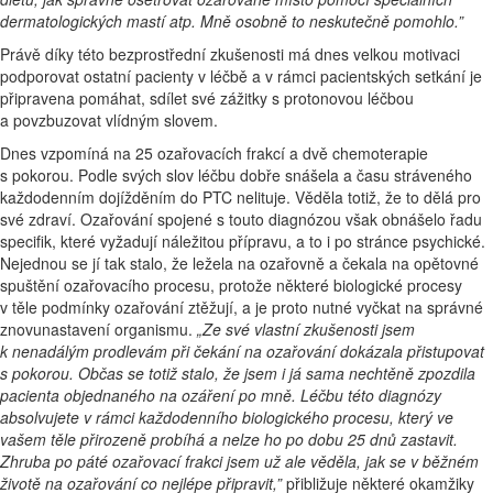
dermatologických mastí atp. Mně osobně to neskutečně pomohlo.”
Právě díky této bezprostřední zkušenosti má dnes velkou motivaci
podporovat ostatní pacienty v léčbě a v rámci pacientských setkání je
připravena pomáhat, sdílet své zážitky s protonovou léčbou
a povzbuzovat vlídným slovem.
Dnes vzpomíná na 25 ozařovacích frakcí a dvě chemoterapie
s pokorou. Podle svých slov léčbu dobře snášela a času stráveného
každodenním dojížděním do PTC nelituje. Věděla totiž, že to dělá pro
své zdraví. Ozařování spojené s touto diagnózou však obnášelo řadu
specifik, které vyžadují náležitou přípravu, a to i po stránce psychické.
Nejednou se jí tak stalo, že ležela na ozařovně a čekala na opětovné
spuštění ozařovacího procesu, protože některé biologické procesy
v těle podmínky ozařování ztěžují, a je proto nutné vyčkat na správné
znovunastavení organismu.
„Ze své vlastní zkušenosti jsem
k nenadálým prodlevám při čekání na ozařování dokázala přistupovat
s pokorou. Občas se totiž stalo, že jsem i já sama nechtěně zpozdila
pacienta objednaného na ozáření po mně. Léčbu této diagnózy
absolvujete v rámci každodenního biologického procesu, který ve
vašem těle přirozeně probíhá a nelze ho po dobu 25 dnů zastavit.
Zhruba po páté ozařovací frakci jsem už ale věděla, jak se v běžném
životě na ozařování co nejlépe připravit,”
přibližuje některé okamžiky