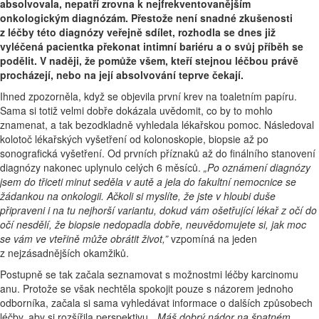
absolvovala, nepatří zrovna k nejfrekventovanějším
onkologickým diagnózám. Přestože není snadné zkušenosti
z léčby této diagnózy veřejně sdílet, rozhodla se dnes již
vyléčená pacientka překonat intimní bariéru a o svůj příběh se
podělit. V naději, že pomůže všem, kteří stejnou léčbou právě
procházejí, nebo na její absolvování teprve čekají.
Ihned zpozorněla, když se objevila první krev na toaletním papíru.
Sama si totiž velmi dobře dokázala uvědomit, co by to mohlo
znamenat, a tak bezodkladně vyhledala lékařskou pomoc. Následoval
kolotoč lékařských vyšetření od kolonoskopie, biopsie až po
sonografická vyšetření. Od prvních příznaků až do finálního stanovení
diagnózy nakonec uplynulo celých 6 měsíců.
„Po oznámení diagnózy
jsem do třiceti minut seděla v autě a jela do fakultní nemocnice se
žádankou na onkologii. Ačkoli si myslíte, že jste v hloubi duše
připraveni i na tu nejhorší variantu, dokud vám ošetřující lékař z očí do
očí nesdělí, že biopsie nedopadla dobře, neuvědomujete si, jak moc
se vám ve vteřině může obrátit život,”
vzpomíná na jeden
z nejzásadnějších okamžiků.
Postupně se tak začala seznamovat s možnostmi léčby karcinomu
anu. Protože se však nechtěla spokojit pouze s názorem jednoho
odborníka, začala si sama vyhledávat informace o dalších způsobech
léčby, aby si rozšířila perspektivu.
„Máš dobrý nádor na špatném