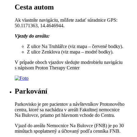
Cesta autom
Ak vlastníte navigáciu, môžete zadať súradnice
GPS:
50.1171363, 14.4646944.
Vjezdy do areálu:
Z ulice Na Truhlářce (viz mapa – červené bodky).
Z ulice Zenklova (viz mapa – modré bodky).
V prípade oboch vjazdov sledujte modrobielu navigáciu
s nápisom Proton Therapy Center
Parkování
Parkovisko je pre pacientov a návštevníkov Protonového
centra, ktoré sa nachádza v areáli Fakultnej nemocnice
Na Bulovce, priamo pri hlavnom vchode do Centra.
Vjazd do areálu Nemocnice Na Bulovce (FNB) je po 30
minútach spoplatnený a účtovaný podľa cenníka FNB.