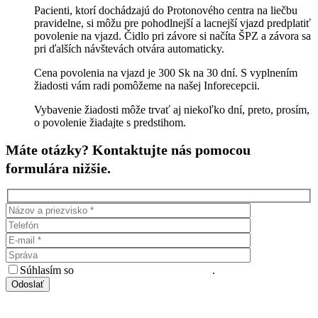
Pacienti, ktorí dochádzajú do Protonového centra na liečbu
pravidelne, si môžu pre pohodlnejší a lacnejší vjazd predplatiť
povolenie na vjazd. Čidlo pri závore si načíta ŠPZ a závora sa
pri ďalších návštevách otvára automaticky.
Cena povolenia na vjazd je 300 Sk na 30 dní. S vyplnením
žiadosti vám radi pomôžeme na našej Inforecepcii.
Vybavenie žiadosti môže trvať aj niekoľko dní, preto, prosím,
o povolenie žiadajte s predstihom.
Máte otázky? Kontaktujte nás pomocou
formulára nižšie.
Súhlasím so
spracovaním osobných údajov
.