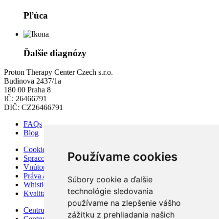
Pľúca
Ďalšie diagnózy
Proton Therapy Center Czech s.r.o.
Budínova 2437/1a
180 00 Praha 8
IČ: 26466791
DIČ: CZ26466791
FAQs
Blog
Cookies
Používame cookies
Spracovanie osobných údajov
Vnútorný poriadok PTC
Práva a povinnosti pacienta
Súbory cookie a ďalšie
Whistleblowing – ochrana oznamovateľov
technológie sledovania
Kvalita a bezpečnosť
používame na zlepšenie vášho
Centrum karcinómu prostaty
zážitku z prehliadania našich
Centrum karcinómu prsníka