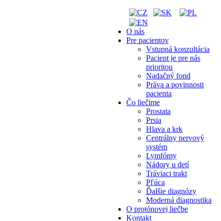
O nás
Pre pacientov
Vstupná konzultácia
Pacient je pre nás
prioritou
Nadačný fond
Práva a povinnosti
pacienta
Čo liečime
Prostata
Prsia
Hlava a krk
Centrálny nervový
systém
Lymfómy
Nádory u detí
Tráviaci trakt
Pľúca
Ďalšie diagnózy
Moderná diagnostika
O protónovej liečbe
Kontakt