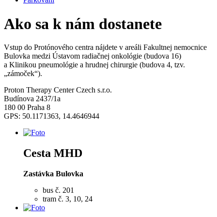
Ako sa k nám dostanete
Vstup do Protónového centra nájdete v areáli Fakultnej nemocnice
Bulovka medzi Ústavom radiačnej onkológie (budova 16)
a Klinikou pneumológie a hrudnej chirurgie (budova 4, tzv.
„zámoček“).
Proton Therapy Center Czech s.r.o.
Budínova 2437/1a
180 00 Praha 8
GPS: 50.1171363, 14.4646944
Cesta MHD
Zastávka Bulovka
bus č. 201
tram č. 3, 10, 24