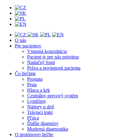
O nás
Pre pacientov
Vstupná konzultácia
Pacient je pre nás prioritou
Nadačný fond
Práva a povinnosti pacienta
Čo liečime
Prostata
Prsia
Hlava a krk
Centrálny nervový systém
Lymfómy
Nádory u detí
Tráviaci trakt
Pľúca
Ďalšie diagnózy
Moderná diagnostika
O protónovej liečbe