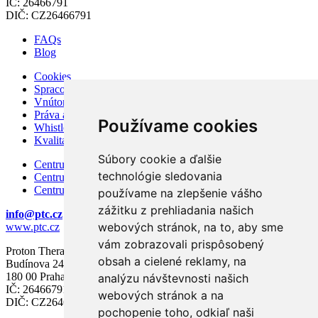
IČ: 26466791
DIČ: CZ26466791
FAQs
Blog
Cookies
Spracovanie osobných údajov
Vnútorný poriadok PTC
Práva a povinnosti pacienta
Používame cookies
Whistleblowing – ochrana oznamovateľov
Kvalita a bezpečnosť
Súbory cookie a ďalšie
Centrum karcinómu prostaty
technológie sledovania
Centrum karcinómu prsníka
Centrum modernej diagnostiky
používame na zlepšenie vášho
zážitku z prehliadania našich
info@ptc.cz
webových stránok, na to, aby sme
www.ptc.cz
vám zobrazovali prispôsobený
Proton Therapy Center Czech s.r.o.
obsah a cielené reklamy, na
Budínova 2437/1a
180 00 Praha 8
analýzu návštevnosti našich
IČ: 26466791
webových stránok a na
DIČ: CZ26466791
pochopenie toho, odkiaľ naši