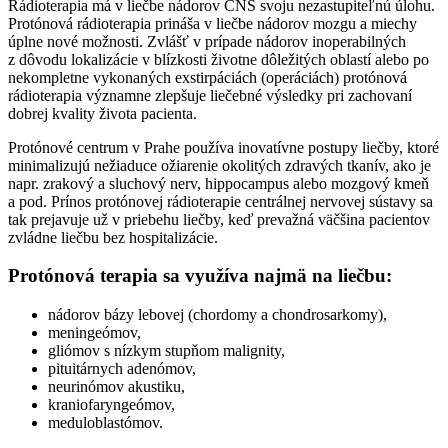
Rádioterapia má v liečbe nádorov CNS svoju nezastupiteľnú úlohu.
Protónová rádioterapia prináša v liečbe nádorov mozgu a miechy
úplne nové možnosti. Zvlášť v prípade nádorov inoperabilných
z dôvodu lokalizácie v blízkosti životne dôležitých oblastí alebo po
nekompletne vykonaných exstirpáciách (operáciách) protónová
rádioterapia významne zlepšuje liečebné výsledky pri zachovaní
dobrej kvality života pacienta.
Protónové centrum v Prahe používa inovatívne postupy liečby, ktoré
minimalizujú nežiaduce ožiarenie okolitých zdravých tkanív, ako je
napr. zrakový a sluchový nerv, hippocampus alebo mozgový kmeň
a pod. Prínos protónovej rádioterapie centrálnej nervovej sústavy sa
tak prejavuje už v priebehu liečby, keď prevažná väčšina pacientov
zvládne liečbu bez hospitalizácie.
Protónová terapia sa využíva najmä na liečbu:
nádorov bázy lebovej (chordomy a chondrosarkomy),
meningeómov,
gliómov s nízkym stupňom malignity,
pituitárnych adenómov,
neurinómov akustiku,
kraniofaryngeómov,
meduloblastómov.