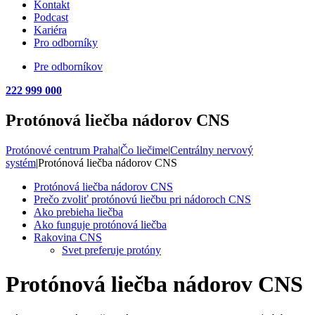
Kontakt
Podcast
Kariéra
Pro odborníky
Pre odborníkov
222 999 000
Protónová liečba nádorov CNS
Protónové centrum Praha
|
Čo liečime
|
Centrálny nervový
systém
|
Protónová liečba nádorov CNS
Protónová liečba nádorov CNS
Prečo zvoliť protónovú liečbu pri nádoroch CNS
Ako prebieha liečba
Ako funguje protónová liečba
Rakovina CNS
Svet preferuje protóny
Protónová liečba nádorov CNS