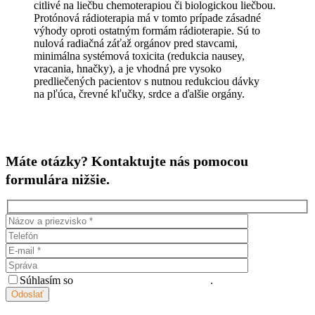
citlivé na liečbu chemoterapiou či biologickou liečbou.
Protónová rádioterapia má v tomto prípade zásadné
výhody oproti ostatným formám rádioterapie. Sú to
nulová radiačná záťaž orgánov pred stavcami,
minimálna systémová toxicita (redukcia nausey,
vracania, hnačky), a je vhodná pre vysoko
predliečených pacientov s nutnou redukciou dávky
na pľúca, črevné kľučky, srdce a ďalšie orgány.
Máte otázky? Kontaktujte nás pomocou
formulára nižšie.
Súhlasím so
spracovaním osobných údajov
.