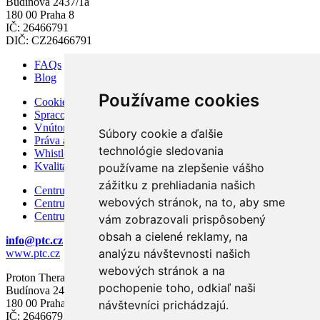
Budínova 2437/1a
180 00 Praha 8
IČ: 26466791
DIČ: CZ26466791
FAQs
Blog
Používame cookies
Cookies
Spracovanie osobných údajov
Vnútorný poriadok PTC
Súbory cookie a ďalšie
Práva a povinnosti pacienta
technológie sledovania
Whistleblowing – ochrana oznamovateľov
Kvalita a bezpečnosť
používame na zlepšenie vášho
zážitku z prehliadania našich
Centrum karcinómu prostaty
webových stránok, na to, aby sme
Centrum karcinómu prsníka
Centrum modernej diagnostiky
vám zobrazovali prispôsobený
obsah a cielené reklamy, na
info@ptc.cz
analýzu návštevnosti našich
www.ptc.cz
webových stránok a na
Proton Therapy Center Czech s.r.o.
pochopenie toho, odkiaľ naši
Budínova 2437/1a
180 00 Praha 8
návštevníci prichádzajú.
IČ: 26466791