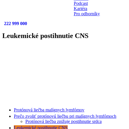
Podcast
Kariéra
Pro odborníky
222 999 000
Leukemické postihnutie CNS
Protónová liečba malígnych lymfómov
Prečo zvoliť protónovú liečbu pri malígnych lymfómoch
Protónová liečba znižuje postihnutie srdca
Leukemické postihnutie CNS