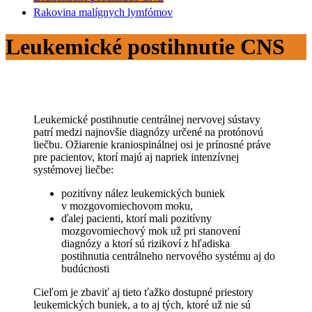
Rakovina malígnych lymfómov
Leukemické postihnutie CNS
Leukemické postihnutie centrálnej nervovej sústavy
patrí medzi najnovšie diagnózy určené na protónovú
liečbu. Ožiarenie kraniospinálnej osi je prínosné práve
pre pacientov, ktorí majú aj napriek intenzívnej
systémovej liečbe:
pozitívny nález leukemických buniek
v mozgovomiechovom moku,
ďalej pacienti, ktorí mali pozitívny
mozgovomiechový mok už pri stanovení
diagnózy a ktorí sú rizikoví z hľadiska
postihnutia centrálneho nervového systému aj do
budúcnosti
Cieľom je zbaviť aj tieto ťažko dostupné priestory
leukemických buniek, a to aj tých, ktoré už nie sú