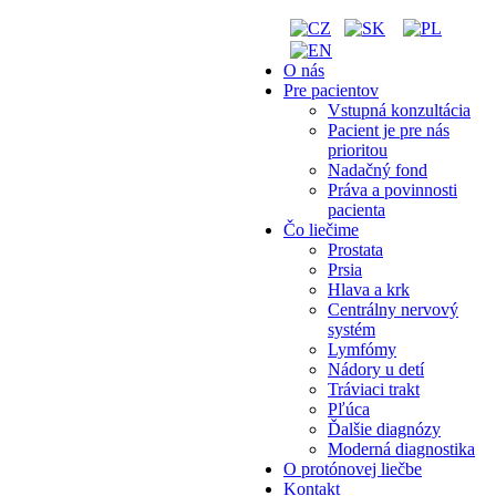
O nás
Pre pacientov
Vstupná konzultácia
Pacient je pre nás
prioritou
Nadačný fond
Práva a povinnosti
pacienta
Čo liečime
Prostata
Prsia
Hlava a krk
Centrálny nervový
systém
Lymfómy
Nádory u detí
Tráviaci trakt
Pľúca
Ďalšie diagnózy
Moderná diagnostika
O protónovej liečbe
Kontakt