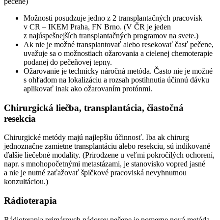
pečene)
Možnosti posudzuje jedno z 2 transplantačných pracovísk
v CR – IKEM Praha, FN Brno. (V ČR je jeden
z najúspešnejších transplantačných programov na svete.)
Ak nie je možné transplantovať alebo resekovať časť pečene,
uvažuje sa o možnostiach ožarovania a cielenej chemoterapie
podanej do pečeňovej tepny.
Ožarovanie je technicky náročná metóda. Často nie je možné
s ohľadom na lokalizáciu a rozsah postihnutia účinnú dávku
aplikovať inak ako ožarovaním protónmi.
Chirurgická liečba, transplantácia, čiastočná
resekcia
Chirurgické metódy majú najlepšiu účinnosť. Iba ak chirurg
jednoznačne zamietne transplantáciu alebo resekciu, sú indikované
ďalšie liečebné modality. (Prirodzene u veľmi pokročilých ochorení,
napr. s mnohopočetnými metastázami, je stanovisko vopred jasné
a nie je nutné zaťažovať špičkové pracoviská nevyhnutnou
konzultáciou.)
Rádioterapia
Rádioterapia primárnych nádorov pečene je pomerne nová metóda,