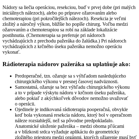
Nádory sa liečia operáciou, resekciou, buď v prvej dobe (pri malých
iniciálnych nálezoch), alebo po príprave ožarovaním alebo
chemoterapiou (pri pokročilejších nálezoch). Resekcia je veľmi
zložitý a náročný výkon, bližšie ho popíše chirurg. Voľba medzi
ožarovaním a chemoterapiou sa robí na základe lokalizácie
postihnutia. (Chemoterapia sa preferuje pri nádoroch
vychádzajúcich z prechodu pažeráka do žalúdka.) Pri nádoroch
vychádzajúcich z krčného úseku pažeráka nemožno operáciu
vykonať.
Rádioterapia nádorov pažeráka sa uplatňuje ako:
Predoperačné, tzn. ožaruje sa s výhľadom nasledujúceho
chirurgického výkonu v presnej časovej nadväznosti.
Samostatná, ožaruje sa bez výhľadu chirurgického výkonu
a to v prípade výskytu nádoru v krčnom úseku pažeráka,
alebo pokiaľ z akýchkoľvek dôvodov nemožno uvažovať
o operácii.
Ojedinele je indikovaná rádioterapia pooperačná, obvykle
keď bola vykonaná resekcia nádoru, ktorý bol v operačnom
náleze rozsiahlejší, než sa pôvodne predpokladalo.
Anatomické uloženie pažeráka – medzi oboma pľúcami
a v blízkosti srdca vyžaduje aplikáciu do geometricky
zložitého priestoru medzi orgánmi, ktorých ožiarenie musí byť