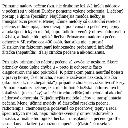
Primárne nádory pečene (tzn. nie druhotné ložiská iných nádorov
v pečeni) sú v oblasti Európy pomerne vzácne ochorenia. Liečebný
postup je úplne špeciálny. Najúčinnejšia metóda liečby je
transplantácia pečene. Menej účinné metódy sú čiastočná resekcia
pečene, rádioterapia, chemoterapia podávaná do pečeňovej tepny
a rada špecifických metód, napr. rádiofrekvenčný ohrev nádorového
ložiska, a finálne biologická liečba. Primárnym nádorom pečene
ochorie v SR ročne cca 400 osôb, štatistika nie je presná.
K rizikovým faktorom patrí jednoznačne prebehnutá infekčná
žltačka (hepatitída), ďalej cirhóza pečene a alkoholizmus.
Príznaky primárneho nádoru pečene sú zvyčajne neskoré. Skoré
príznaky často úplne chýbajú – preto je ochorenie často
diagnostikované ako pokročilé. K príznakom patria neurčité bolesti
v pravej hornej časti brucha, neurčité zažívacie ťažkosti, žltačka
(ako príznak, nie „hepatitída“), prípadne zhoršená zrážanlivosť krvy.
Primárne nádory pečene, tzn. nie druhotné ložiská nádorov iných
lokalizácií (metastázy) sa liečia trochu odlišnými metódami ako iné
nádorové ochorenia. Najúčinnejšia metóda liečby je transplantácia
pečene. Menej účinné metódy sú čiastočná resekcia pečene,
rádioterapia, chemoterapia podávaná do pečeňovej tepny a rada
špecifických metód, napr. rádiofrekvenčný ohrev nádorového
ložiska, a finálne biologická liečba. Transplantácia pečene (podľa
jasne daných kritérií) a možnosť operácie (čiastočná resekcia