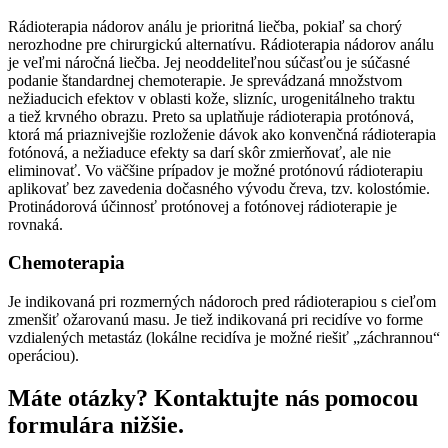
Rádioterapia nádorov análu je prioritná liečba, pokiaľ sa chorý
nerozhodne pre chirurgickú alternatívu. Rádioterapia nádorov análu
je veľmi náročná liečba. Jej neoddeliteľnou súčasťou je súčasné
podanie štandardnej chemoterapie. Je sprevádzaná množstvom
nežiaducich efektov v oblasti kože, slizníc, urogenitálneho traktu
a tiež krvného obrazu. Preto sa uplatňuje rádioterapia protónová,
ktorá má priaznivejšie rozloženie dávok ako konvenčná rádioterapia
fotónová, a nežiaduce efekty sa darí skôr zmierňovať, ale nie
eliminovať. Vo väčšine prípadov je možné protónovú rádioterapiu
aplikovať bez zavedenia dočasného vývodu čreva, tzv. kolostómie.
Protinádorová účinnosť protónovej a fotónovej rádioterapie je
rovnaká.
Chemoterapia
Je indikovaná pri rozmerných nádoroch pred rádioterapiou s cieľom
zmenšiť ožarovanú masu. Je tiež indikovaná pri recidíve vo forme
vzdialených metastáz (lokálne recidíva je možné riešiť „záchrannou“
operáciou).
Máte otázky? Kontaktujte nás pomocou
formulára nižšie.