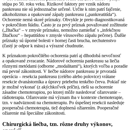
stúpa po 50. roku veku. Rizikové faktory pre vznik nádoru
pankreasu nie sú jednoznačne určené. Určite k nim patrí fajčenie,
alkoholizmus a opakované zápaly pankreasu („pankreatitída“).
Ochorenie nemá skoré príznaky. Obvykle je preto diagnostikovaná
v pokročilom štádiu. Často je za prvý príznak považované zožltnutie
(„žltačka“ – v zmysle príznaku, nemožno zamieňať s „infekčnou
žltačkou“ – hepatitídou v zmysle vírusového zápalu pečene). Ďalšie
príznaky sú úporné bolesti v hornej časti brucha, nechutenstvo
(častý je odpor k mäsu) a výrazné chudnutie.
K príznakom pokročilého ochorenia patrí aj dlhodobá nevoľnosť
a opakované zvracanie. Nádorové ochorenia pankreasu sa liečia
rôznymi metódami (odborne „modalitami“), ktorých voľba a poradie
má pevné zákonitosti. V liečbe nádorov pankreasu je prvoradá
operácia – resekcia pankreasu (celého alebo polovice) vrátane
resekcie dvanástorníka a úpravy priebehu tenkého čreva. Pokiaľ nie
je možné vykonať (z akýchkoľvek príčin), rieši sa ochorenie
zásadne chemoterapiou, po ktorej môže nasledovať ožarovanie –
rádioterapia. Ožarovanie má význam iba v kontexte chemoterapie,
tzn. v nadväznosti na chemoterapiu. Po úspešnej resekcii nasleduje
pooperačná chemoterapia, tiež doplnená ožiarením. Pooperačné
ožiarenie má špeciálne zákonitosti.
Chirurgická liečba, tzn. rôzne druhy výkonov,