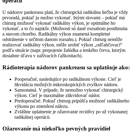
operácií
U nádorov pankreasu platí, že chirurgická radikálna liečba je vždy
prvoradá, pokiaľ ju možno vykonať. Inými slovami – pokiaľ má
chirurg možnosť vykonať radikálny výkon, je optimálne ho
vykonať, a to čo najskôr. (Možnosti sú dané rozsahom postihnutia
a stavom chorého. Radikálny výkon znamená kompletné
odstránenie v určitom danom rozsahu.). Pokiaľ chirurg nemôže
realizovať radikálny výkon, môže urobiť výkon „odľahčovací“
podľa situácie (napr. prepojenie žalúdka a tenkého čreva, ktorým
dosiahne úľavu v zažívacích ťažkostiach).
Rádioterapia nádorov pankreasu sa uplatňuje ako:
Pooperačné, nasledujúce po radikálnom výkone. Cieľ je
likvidácia možných mikroskopických zvyškov nádoru.
Samostatná. V prípade, že nemožno vykonať chirurgický
výkon. Cieľ je maximálne zlikvidovať nádor.
Predoperačné. Pokiaľ chirurg pripúšťa možnosť radikálneho
výkonu po zmenšení nálezu.
Zvláštne uplatnenie je ožarovanie recidívy po už vykonanej
radikálnej operácii.
Ožarovanie má niekoľko pevných pravidiel