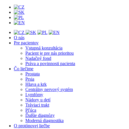
O nás
Pre pacientov
Vstupná konzultácia
Pacient je pre nás prioritou
Nadačný fond
Práva a povinnosti pacienta
Čo liečime
Prostata
Prsia
Hlava a krk
Centrálny nervový systém
Lymfómy
Nádory u detí
Tráviaci trakt
Pľúca
Ďalšie diagnózy
Moderná diagnostika
O protónovej liečbe