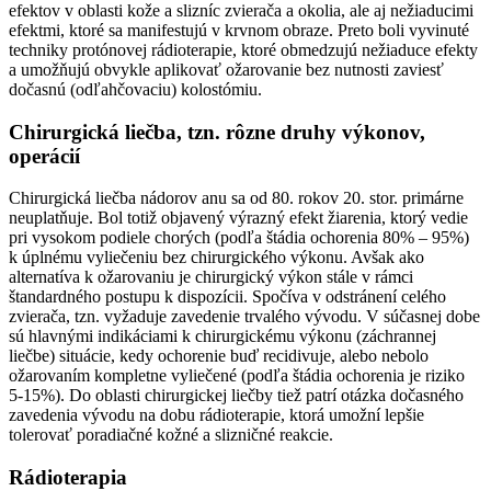
efektov v oblasti kože a slizníc zvierača a okolia, ale aj nežiaducimi
efektmi, ktoré sa manifestujú v krvnom obraze. Preto boli vyvinuté
techniky protónovej rádioterapie, ktoré obmedzujú nežiaduce efekty
a umožňujú obvykle aplikovať ožarovanie bez nutnosti zaviesť
dočasnú (odľahčovaciu) kolostómiu.
Chirurgická liečba, tzn. rôzne druhy výkonov,
operácií
Chirurgická liečba nádorov anu sa od 80. rokov 20. stor. primárne
neuplatňuje. Bol totiž objavený výrazný efekt žiarenia, ktorý vedie
pri vysokom podiele chorých (podľa štádia ochorenia 80% – 95%)
k úplnému vyliečeniu bez chirurgického výkonu. Avšak ako
alternatíva k ožarovaniu je chirurgický výkon stále v rámci
štandardného postupu k dispozícii. Spočíva v odstránení celého
zvierača, tzn. vyžaduje zavedenie trvalého vývodu. V súčasnej dobe
sú hlavnými indikáciami k chirurgickému výkonu (záchrannej
liečbe) situácie, kedy ochorenie buď recidivuje, alebo nebolo
ožarovaním kompletne vyliečené (podľa štádia ochorenia je riziko
5-15%). Do oblasti chirurgickej liečby tiež patrí otázka dočasného
zavedenia vývodu na dobu rádioterapie, ktorá umožní lepšie
tolerovať poradiačné kožné a slizničné reakcie.
Rádioterapia