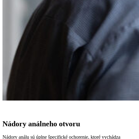
Nádory análneho otvoru
Nádory análu sú úplne špecifické ochorenie, ktoré vychádza