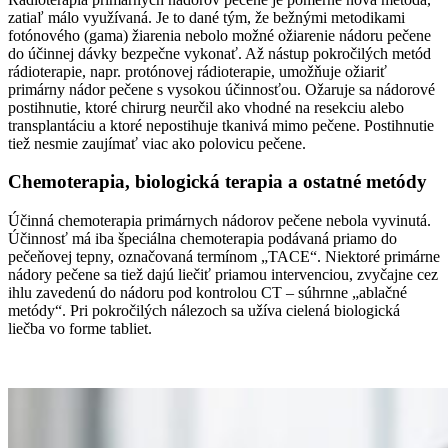
zatiaľ málo využívaná. Je to dané tým, že bežnými metodikami
fotónového (gama) žiarenia nebolo možné ožiarenie nádoru pečene
do účinnej dávky bezpečne vykonať. Až nástup pokročilých metód
rádioterapie, napr. protónovej rádioterapie, umožňuje ožiariť
primárny nádor pečene s vysokou účinnosťou. Ožaruje sa nádorové
postihnutie, ktoré chirurg neurčil ako vhodné na resekciu alebo
transplantáciu a ktoré nepostihuje tkanivá mimo pečene. Postihnutie
tiež nesmie zaujímať viac ako polovicu pečene.
Chemoterapia, biologická terapia a ostatné metódy
Účinná chemoterapia primárnych nádorov pečene nebola vyvinutá.
Účinnosť má iba špeciálna chemoterapia podávaná priamo do
pečeňovej tepny, označovaná termínom „TACE“. Niektoré primárne
nádory pečene sa tiež dajú liečiť priamou intervenciou, zvyčajne cez
ihlu zavedenú do nádoru pod kontrolou CT – súhrnne „ablačné
metódy“. Pri pokročilých nálezoch sa užíva cielená biologická
liečba vo forme tabliet.