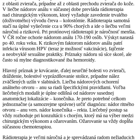
z oblasti zvierača, prípadne až z oblasti prechodu zvierača do kože.
V liečbe nádorov análu v súčasnej dobe prevláda rádioterapia
nad chirurgickým výkonom, ktorý vyžaduje zavedenie trvalého
(doživotného) vývodu čreva – kolostómie. Rádioterapia samotná
stačí na úplné vyliečenie cca u 90% chorých a ide o liečbu veľmi
náročnú a rizikovú. Pri protónovej rádioterapii je náročnosť menšia.
V ČR ročne ochorie nádorom análu 170-190 osôb. Výskyt narastá
po 40. roku veku. K rizikovým faktorom nádorov análu patrí
infekcia vírusom HPV (teraz je možnosť vakcinácie), fajčenie
a neobvyklé sexuálne praktiky. Príznaky nádoru sú síce skoré, ale
často sú mylne diagnostikované iba hemoroidy.
Hlavný príznak je krvácanie, ďalej neurčité bolesti vo zvierači,
dráždenie, bolestivé vyprázdňovanie stolice, prípadne nález
zväčšených uzlín v slabinách. Liečba nádorových ochorení
análneho otvoru – anu sa riadi špecifickými pravidlami. Voľba
liečebných modalít je úplne odlišná od nádorov susednej
anatomickej lokalizácie – konečníka. Je preto potrebné celkom
jednoznačne (a samozrejme správne) určiť diagnózu: nádor ritného
otvoru – anu vers. nádor konečníka – rekta. Liečebný postup sa
vždy rozhoduje pri konzultácii s chorým, ktorý má na výber medzi
chirurgickým výkonom a ožarovaním. Ožarovanie sa vždy dopĺňa
súčasnou chemoterapiou.
Rádioterapia je veľmi náročná a je sprevádzaná radom nežiaducich