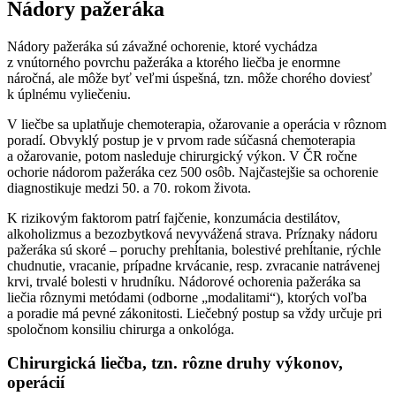
Nádory pažeráka
Nádory pažeráka sú závažné ochorenie, ktoré vychádza
z vnútorného povrchu pažeráka a ktorého liečba je enormne
náročná, ale môže byť veľmi úspešná, tzn. môže chorého doviesť
k úplnému vyliečeniu.
V liečbe sa uplatňuje chemoterapia, ožarovanie a operácia v rôznom
poradí. Obvyklý postup je v prvom rade súčasná chemoterapia
a ožarovanie, potom nasleduje chirurgický výkon. V ČR ročne
ochorie nádorom pažeráka cez 500 osôb. Najčastejšie sa ochorenie
diagnostikuje medzi 50. a 70. rokom života.
K rizikovým faktorom patrí fajčenie, konzumácia destilátov,
alkoholizmus a bezozbytková nevyvážená strava. Príznaky nádoru
pažeráka sú skoré – poruchy prehĺtania, bolestivé prehĺtanie, rýchle
chudnutie, vracanie, prípadne krvácanie, resp. zvracanie natrávenej
krvi, trvalé bolesti v hrudníku. Nádorové ochorenia pažeráka sa
liečia rôznymi metódami (odborne „modalitami“), ktorých voľba
a poradie má pevné zákonitosti. Liečebný postup sa vždy určuje pri
spoločnom konsiliu chirurga a onkológa.
Chirurgická liečba, tzn. rôzne druhy výkonov,
operácií