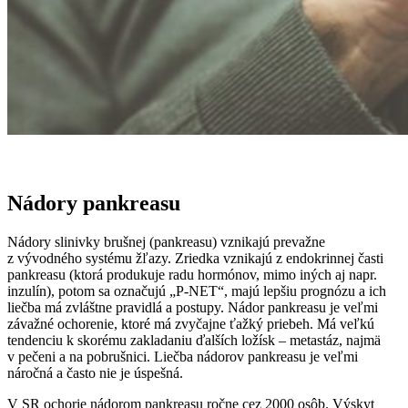
Nádory pankreasu
Nádory slinivky brušnej (pankreasu) vznikajú prevažne
z vývodného systému žľazy. Zriedka vznikajú z endokrinnej časti
pankreasu (ktorá produkuje radu hormónov, mimo iných aj napr.
inzulín), potom sa označujú „P-NET“, majú lepšiu prognózu a ich
liečba má zvláštne pravidlá a postupy. Nádor pankreasu je veľmi
závažné ochorenie, ktoré má zvyčajne ťažký priebeh. Má veľkú
tendenciu k skorému zakladaniu ďalších ložísk – metastáz, najmä
v pečeni a na pobrušnici. Liečba nádorov pankreasu je veľmi
náročná a často nie je úspešná.
V SR ochorie nádorom pankreasu ročne cez 2000 osôb. Výskyt