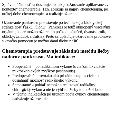
Správna účinnosť sa dosahuje, iba ak je ožarovanie aplikované „v
kontexte“ chemoterapie. Tzn. aplikuje sa najprv chemoterapia, po
určitej dobe chemoterapie sa realizuje ožiarenie.
Ožarovanie pankreasu predstavuje po technickej a biologickej
stránke dosť ťažkú „úlohu“. Pankreas je totiž obklopený viacerými
orgánmi, ktoré možno ožiarením poškodiť (pečeň, dvanástorník,
obličky, žalúdok a ďalšie). Preto sa uplatňuje ožarovanie protónové,
s ktorého pomocou je možno danú úlohu riešiť.
Chemoterapia predstavuje základnú metódu liečby
nádorov pankreasu. Má indikácie:
Pooperačné – po radikálnom výkone (s cieľom likvidácie
mikroskopických zvyškov postihnutia).
Predoperačné – rovnako ako pri rádioterapii s cieľom
dosiahnuť možnosť radikálneho výkonu.
Samostatné – pokiaľ nemožno realizovať radikálny
chirurgický výkon a nie je výhľad, že by to možné bolo.
V týchto indikáciách po určitom počte cyklov chemoterapie
nadväzuje ožarovanie