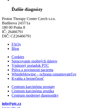
Ďalšie diagnózy
Proton Therapy Center Czech s.r.o.
Budínova 2437/1a
180 00 Praha 8
IČ: 26466791
DIČ: CZ26466791
FAQs
Blog
Cookies
Spracovanie osobných údajov
Vnútorný poriadok PTC
Práva a povinnosti pacienta
Whistleblowing – ochrana oznamovateľov
Kvalita a bezpečnosť
Centrum karcinómu prostaty
Centrum karcinómu prsníka
Centrum modernej diagnostiky
info@ptc.cz
www.ptc.cz