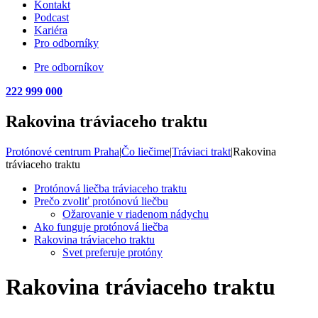
Kontakt
Podcast
Kariéra
Pro odborníky
Pre odborníkov
222 999 000
Rakovina tráviaceho traktu
Protónové centrum Praha
|
Čo liečime
|
Tráviaci trakt
|
Rakovina
tráviaceho traktu
Protónová liečba tráviaceho traktu
Prečo zvoliť protónovú liečbu
Ožarovanie v riadenom nádychu
Ako funguje protónová liečba
Rakovina tráviaceho traktu
Svet preferuje protóny
Rakovina tráviaceho traktu