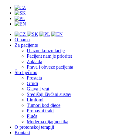
O nama
Za pacijente
Ulazne konzultacije
Pacijent nam je prioritet
Zaklada
Prava i obveze pacijenta
Što liječimo
Prostata
Grudi
Glava i vrat
Središnji živčani sustav
Limfomi
Tumori kod djece
Probavni trakt
Pluća
Moderna dijagnostika
O protonskoj terapiji
Kontakt