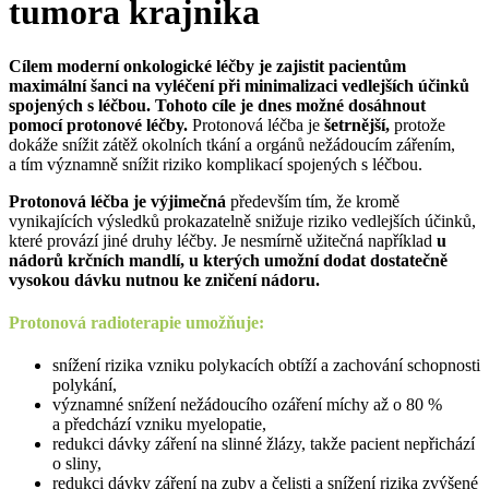
tumora krajnika
Cílem moderní onkologické léčby je zajistit pacientům
maximální šanci na vyléčení při minimalizaci vedlejších účinků
spojených s léčbou. Tohoto cíle je dnes možné dosáhnout
pomocí protonové léčby.
Protonová léčba je
šetrnější,
protože
dokáže snížit zátěž okolních tkání a orgánů nežádoucím zářením,
a tím významně snížit riziko komplikací spojených s léčbou.
Protonová léčba je výjimečná
především tím, že kromě
vynikajících výsledků prokazatelně snižuje riziko vedlejších účinků,
které provází jiné druhy léčby. Je nesmírně užitečná například
u
nádorů krčních mandlí,
u kterých umožní dodat dostatečně
vysokou dávku nutnou ke zničení nádoru.
Protonová radioterapie umožňuje:
snížení rizika vzniku polykacích obtíží a zachování schopnosti
polykání,
významné snížení nežádoucího ozáření míchy až o 80 %
a předchází vzniku myelopatie,
redukci dávky záření na slinné žlázy, takže pacient nepřichází
o sliny,
redukci dávky záření na zuby a čelisti a snížení rizika zvýšené