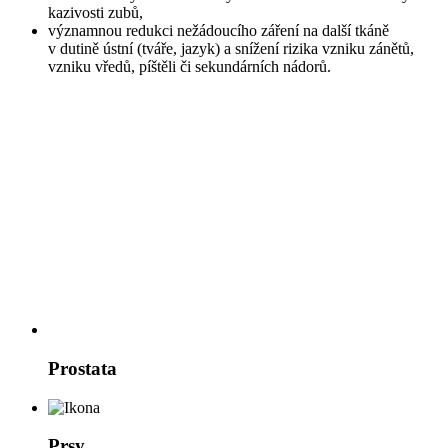
kazivosti zubů,
významnou redukci nežádoucího záření na další tkáně
v dutině ústní (tváře, jazyk) a snížení rizika vzniku zánětů,
vzniku vředů, píštěli či sekundárních nádorů.
Prostata
Prsy