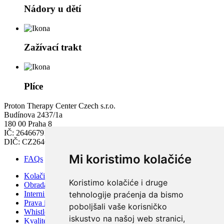
Nádory u dětí
Zažívací trakt
Plíce
Proton Therapy Center Czech s.r.o.
Budínova 2437/1a
180 00 Praha 8
IČ: 26466791
DIČ: CZ26466791
Mi koristimo kolačiće
FAQs
Kolačići
Koristimo kolačiće i druge
Obrada osobnih podataka
Interni pravilnik PTC-a
tehnologije praćenja da bismo
Prava i obveze pacijenta
poboljšali vaše korisničko
Whistleblowing – zaštita zviždača
iskustvo na našoj web stranici,
Kvaliteta i sigurnost