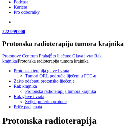
Podcast
Kariéra
Pro odborníky
222 999 000
Protonska radioterapija tumora krajnika
Protonové Centrum Praha
|
Što liječimo
|
Glava i vrat
|
Rak
krajnika
|
Protonska radioterapija tumora krajnika
Protonska terapija glave i vrata
Tumori ORL područja liječeni u PTC-u
Zašto odabrati protonsko liječenje
Rak krajnika
Protonska radioterapija tumora krajnika
Rak glave i vrata
Svijet preferira protone
Priče pacijenata
Protonska radioterapija