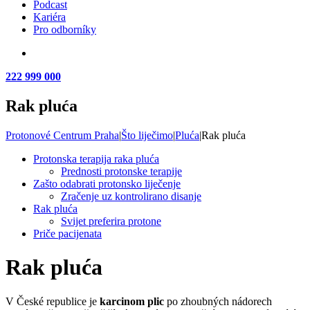
Podcast
Kariéra
Pro odborníky
222 999 000
Rak pluća
Protonové Centrum Praha
|
Što liječimo
|
Pluća
|
Rak pluća
Protonska terapija raka pluća
Prednosti protonske terapije
Zašto odabrati protonsko liječenje
Zračenje uz kontrolirano disanje
Rak pluća
Svijet preferira protone
Priče pacijenata
Rak pluća
V České republice je
karcinom plic
po zhoubných nádorech