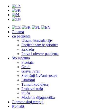
O nama
Za pacijente
Ulazne konzultacije
Pacijent nam je prioritet
Zaklada
Prava i obveze pacijenta
Što liječimo
Prostata
Grudi
Glava i vrat
Središnji živčani sustav
Limfomi
Tumori kod djece
Probavni trakt
Pluća
Moderna dijagnostika
O protonskoj terapiji
Kontakt