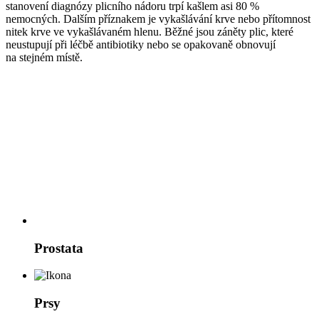
stanovení diagnózy plicního nádoru trpí kašlem asi 80 %
nemocných. Dalším příznakem je vykašlávání krve nebo přítomnost
nitek krve ve vykašlávaném hlenu. Běžné jsou záněty plic, které
neustupují při léčbě antibiotiky nebo se opakovaně obnovují
na stejném místě.
Prostata
Prsy