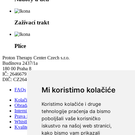
Zažívací trakt
Plíce
Proton Therapy Center Czech s.r.o.
Budínova 2437/1a
180 00 Praha 8
IČ: 26466791
DIČ: CZ26466791
Mi koristimo kolačiće
FAQs
Kolačići
Koristimo kolačiće i druge
Obrada osobnih podataka
Interni pravilnik PTC-a
tehnologije praćenja da bismo
Prava i obveze pacijenta
poboljšali vaše korisničko
Whistleblowing – zaštita zviždača
iskustvo na našoj web stranici,
Kvaliteta i sigurnost
kako bismo vam prikazali