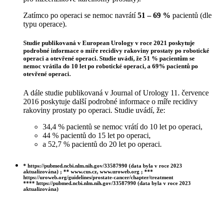
Zatímco po operaci se nemoc navrátí
51 – 69 %
pacientů (dle
typu operace).
Studie publikovaná v European Urology v roce 2021 poskytuje
podrobné informace o míře recidivy rakoviny prostaty po robotické
operaci a otevřené operaci. Studie uvádí, že 51 % pacientům se
nemoc vrátila do 10 let po robotické operaci, a 69% pacientů po
otevřené operaci.
A dále studie publikovaná v Journal of Urology 11. července
2016 poskytuje další podrobné informace o míře recidivy
rakoviny prostaty po operaci. Studie uvádí, že:
34,4 % pacientů se nemoc vrátí do 10 let po operaci,
44 % pacientů do 15 let po operaci,
a 52,7 % pacientů do 20 let po operaci.
* https://pubmed.ncbi.nlm.nih.gov/33587990 (data byla v roce 2023
aktualizována) ; ** www.cus.cz, www.uroweb.org ; ***
https://uroweb.org/guidelines/prostate-cancer/chapter/treatment
**** https://pubmed.ncbi.nlm.nih.gov/33587990 (data byla v roce 2023
aktualizována)