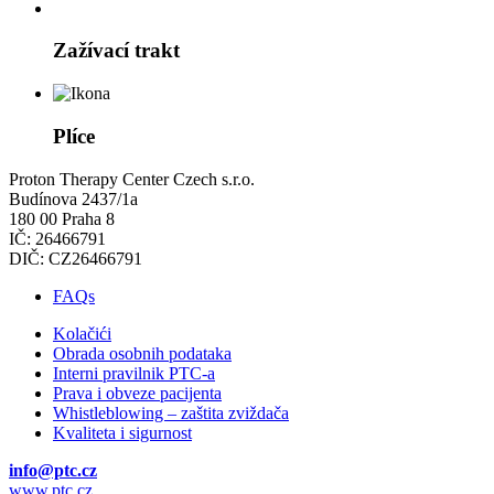
Zažívací trakt
Plíce
Proton Therapy Center Czech s.r.o.
Budínova 2437/1a
180 00 Praha 8
IČ: 26466791
DIČ: CZ26466791
FAQs
Kolačići
Obrada osobnih podataka
Interni pravilnik PTC-a
Prava i obveze pacijenta
Whistleblowing – zaštita zviždača
Kvaliteta i sigurnost
info@ptc.cz
www.ptc.cz