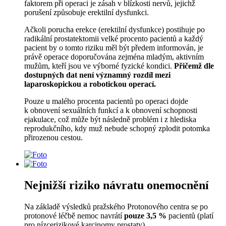
faktorem při operaci je zásah v blízkosti nervů, jejichž
porušení způsobuje erektilní dysfunkci.
Ačkoli porucha erekce (erektilní dysfunkce) postihuje po
radikální prostatektomii velké procento pacientů a každý
pacient by o tomto riziku měl být předem informován, je
právě operace doporučována zejména mladým, aktivním
mužům, kteří jsou ve výborné fyzické kondici.
Přičemž dle
dostupných dat není významný rozdíl mezi
laparoskopickou a robotickou operací.
Pouze u malého procenta pacientů po operaci dojde
k obnovení sexuálních funkcí a k obnovení schopnosti
ejakulace, což může být následně problém i z hlediska
reprodukčního, kdy muž nebude schopný zplodit potomka
přirozenou cestou.
Nejnižší riziko návratu onemocnění
Na základě výsledků pražského Protonového centra se po
protonové léčbě nemoc navrátí
pouze 3,5 %
pacientů (platí
pro nízcerizikové karcinomy prostaty).