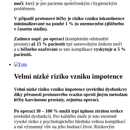
moči
, který je pro pacienta společenským i hygienickým
problémem.
V případě protonové léčby je riziko vzniku inkontinence
minimalizované na
pouhé
1 % (u onemocnění zjištěného
v časném stádiu).
Zatímco např. po operaci
(kompletním odstranění
prostaty)
až 15 % pacientů
trpí samovolným únikem moči
a u
běžného ozařování
se tato komplikace
vyskytuje u 5 %
pacientů.
Velmi nízké riziko vzniku impotence
Velmi nízké riziko vzniku impotence (erektilní dysfunkce)
díky přesnosti protonového svazku
oproti jiným metodám
léčby karcinomu prostaty, zejména operaci.
Po operaci 30 – 100 % mužů trpí úplnou ztrátou erekce
(erektilní dysfunkcí). Pro každého muže je toto enormně
vysoké riziko z psychologického hlediska velkou komplikací
a má významný vliv na jeho budoucí život. Rizikovým