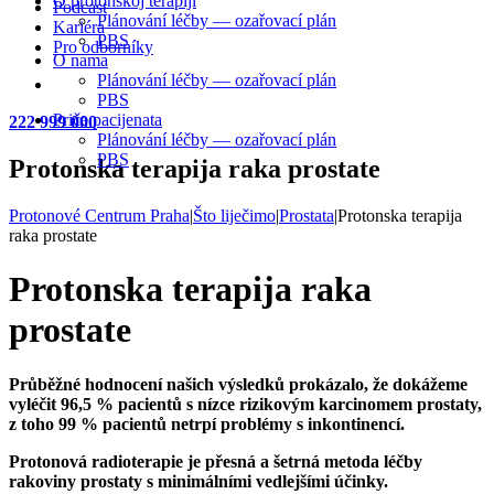
O protonskoj terapiji
Podcast
Plánování léčby — ozařovací plán
Kariéra
PBS
Pro odborníky
O nama
Plánování léčby — ozařovací plán
PBS
Priče pacijenata
222 999 000
Plánování léčby — ozařovací plán
PBS
Protonska terapija raka prostate
Protonové Centrum Praha
|
Što liječimo
|
Prostata
|
Protonska terapija
raka prostate
Protonska terapija raka
prostate
Průběžné hodnocení našich výsledků prokázalo, že dokážeme
vyléčit 96,5 % pacientů s nízce rizikovým karcinomem prostaty,
z toho 99 % pacientů netrpí problémy s inkontinencí.
Protonová radioterapie je přesná a šetrná metoda léčby
rakoviny prostaty s minimálními vedlejšími účinky.