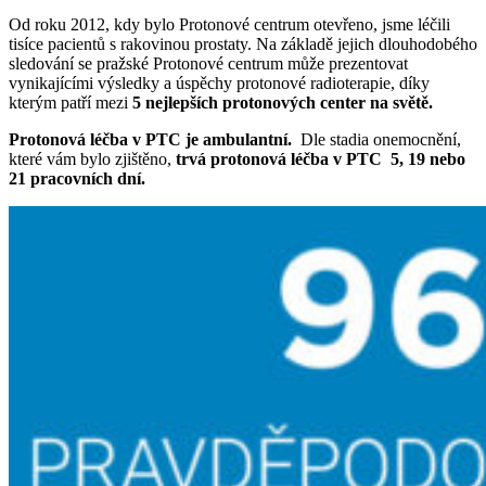
Od roku 2012, kdy bylo Protonové centrum otevřeno, jsme léčili
tisíce pacientů s rakovinou prostaty. Na základě jejich dlouhodobého
sledování se pražské Protonové centrum může prezentovat
vynikajícími výsledky a úspěchy protonové radioterapie, díky
kterým patří mezi
5 nejlepších protonových center na světě.
Protonová léčba v PTC je ambulantní.
Dle stadia onemocnění,
které vám bylo zjištěno,
trvá protonová léčba v PTC 5, 19
nebo
21 pracovních dní.