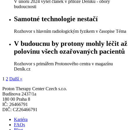
V únoru 2024 vyšel článek v příloze Deníku - obory
budoucnosti
Samotné technologie nestačí
Rozhovor s hlavním radiologickým fyzikem v časopise Téma
V budoucnu by protony mohly léčit až
polovinu všech ozařovaných pacientů
Rozhovor s primářem Protonového centra v magazínu
Deník.cz
1
2
Další »
Proton Therapy Center Czech s.r.o.
Budínova 2437/1a
180 00 Praha 8
IČ: 26466791
DIČ: CZ26466791
Kariéra
FAQs
Blog