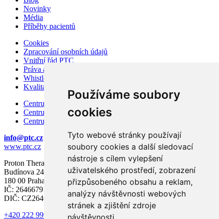
Novinky
Média
Příběhy pacientů
Cookies
Zpracování osobních údajů
Vnitřní řád PTC
Práva a povinnosti pacienta
Whistleblowing – ochrana oznamovatelů
Kvalita a bezpečí
Používáme soubory
Centrum karcinomu prostaty
cookies
Centrum karcinomu prsu
Centrum moderní diagnostiky
Tyto webové stránky používají
info@ptc.cz
soubory cookies a další sledovací
www.ptc.cz
nástroje s cílem vylepšení
Proton Therapy Center Czech s.r.o.
uživatelského prostředí, zobrazení
Budínova 2437/1a
180 00 Praha 8
přizpůsobeného obsahu a reklam,
IČ: 26466791
analýzy návštěvnosti webových
DIČ: CZ26466791
stránek a zjištění zdroje
+420 222 999 000
návštěvnosti.