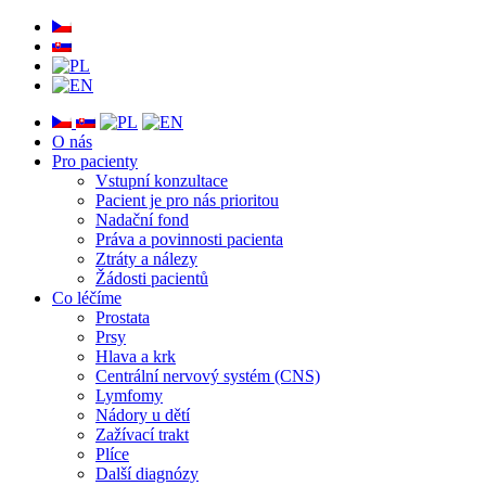
O nás
Pro pacienty
Vstupní konzultace
Pacient je pro nás prioritou
Nadační fond
Práva a povinnosti pacienta
Ztráty a nálezy
Žádosti pacientů
Co léčíme
Prostata
Prsy
Hlava a krk
Centrální nervový systém (CNS)
Lymfomy
Nádory u dětí
Zažívací trakt
Plíce
Další diagnózy