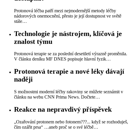
Protonová léčba patří mezi nejmodernější metody léčby
nádorových onemocnění, přesto je její dostupnost ve světě
stále…
Technologie je nástrojem, klíčová je
znalost týmu
Protonová terapie se za poslední desetiletí výrazně proměnila.
V článku deníku MF DNES popisuje hlavní fyzik…
Protonová terapie a nové léky dávají
naději
S možnostmi moderní léčby rakoviny se můžete seznámit v
článku na webu CNN Prima News. Dočtete…
Reakce na nepravdivý příspěvek
„Ozařování protonem nebo fotonem???... když se rozhoduješ,
čím ozářit prsa“ …aneb proč se o své léčbě…