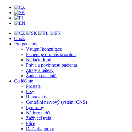
O nás
Pro pacienty
Vstupní konzultace
Pacient je pro nás prioritou
Nadační fond
Práva a povinnosti pacienta
Ztráty a nálezy
Žádosti pacientů
Co léčíme
Prostata
Prsy
Hlava a krk
Centrální nervový systém (CNS)
Lymfomy
Nádory u dětí
Zažívací trakt
Plíce
Další diagnózy