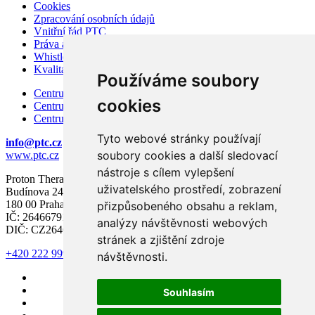
Cookies
Zpracování osobních údajů
Vnitřní řád PTC
Práva a povinnosti pacienta
Whistleblowing – ochrana oznamovatelů
Kvalita a bezpečí
Používáme soubory
Centrum karcinomu prostaty
cookies
Centrum karcinomu prsu
Centrum moderní diagnostiky
Tyto webové stránky používají
info@ptc.cz
soubory cookies a další sledovací
www.ptc.cz
nástroje s cílem vylepšení
Proton Therapy Center Czech s.r.o.
uživatelského prostředí, zobrazení
Budínova 2437/1a
180 00 Praha 8
přizpůsobeného obsahu a reklam,
IČ: 26466791
analýzy návštěvnosti webových
DIČ: CZ26466791
stránek a zjištění zdroje
+420 222 999 000
návštěvnosti.
Souhlasím