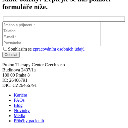
formuláře níže.
Souhlasím se
zpracováním osobních údajů
Proton Therapy Center Czech s.r.o.
Budínova 2437/1a
180 00 Praha 8
IČ: 26466791
DIČ: CZ26466791
Kariéra
FAQs
Blog
Novinky
Média
Příběhy pacientů