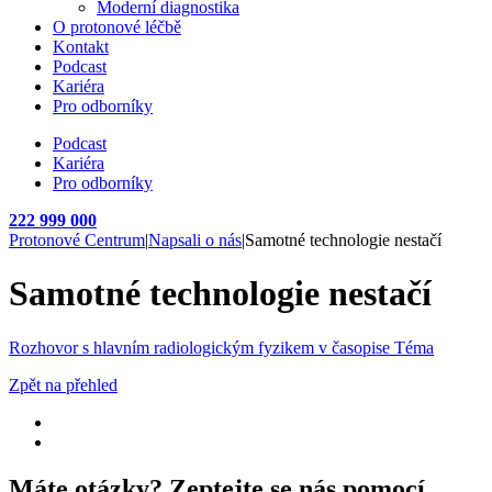
Moderní diagnostika
O protonové léčbě
Kontakt
Podcast
Kariéra
Pro odborníky
Podcast
Kariéra
Pro odborníky
222 999 000
Protonové Centrum
|
Napsali o nás
|
Samotné technologie nestačí
Samotné technologie nestačí
Rozhovor s hlavním radiologickým fyzikem v časopise Téma
Zpět na přehled
Máte otázky? Zeptejte se nás pomocí