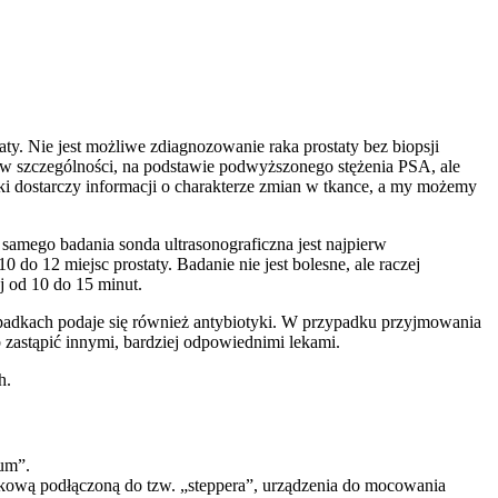
ty. Nie jest możliwe zdiagnozowanie raka prostaty bez biopsji
 w szczególności, na podstawie podwyższonego stężenia PSA, ale
kanki dostarczy informacji o charakterze zmian w tkance, a my możemy
samego badania sonda ultrasonograficzna jest najpierw
do 12 miejsc prostaty. Badanie nie jest bolesne, ale raczej
j od 10 do 15 minut.
padkach podaje się również antybiotyki. W przypadku przyjmowania
 zastąpić innymi, bardziej odpowiednimi lekami.
h.
tum”.
ękową podłączoną do tzw. „steppera”, urządzenia do mocowania