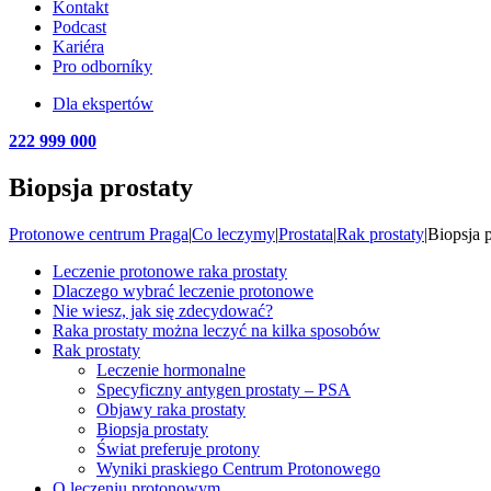
Kontakt
Podcast
Kariéra
Pro odborníky
Dla ekspertów
222 999 000
Biopsja prostaty
Protonowe centrum Praga
|
Co leczymy
|
Prostata
|
Rak prostaty
|
Biopsja p
Leczenie protonowe raka prostaty
Dlaczego wybrać leczenie protonowe
Nie wiesz, jak się zdecydować?
Raka prostaty można leczyć na kilka sposobów
Rak prostaty
Leczenie hormonalne
Specyficzny antygen prostaty – PSA
Objawy raka prostaty
Biopsja prostaty
Świat preferuje protony
Wyniki praskiego Centrum Protonowego
O leczeniu protonowym