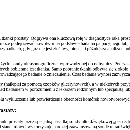
 tkanki prostaty. Odgrywa ona kluczową rolę w diagnostyce raka prosta
rz może podejrzewać nowotwór na podstawie badania palpacyjnego lub,
przypadkach, gdy guz nie jest złośliwy, biopsja i późniejsza analiza t
użyciu sondy ultrasonograficznej wprowadzonej do odbytnicy. Podczas 
ch pobierana jest tkanka. Samo pobranie tkanki odbywa się z około 10 
prowadzającego badanie o znieczulenie. Czas badania wynosi zazwycza
cy (najlepiej za pomocą czopków glicerynowych), a w niektórych przy
zed badaniem w porozumieniu z lekarzem rodzinnym lub specjalistą lub
 celu wykluczenia lub potwierdzenia obecności komórek nowotworowyc
ostaty:
kanki prostaty przez specjalną nasadkę sondy ultradźwiękowej „per rec
ji standardowej wykorzystuje bardziej zaawansowaną sondę ultradźwi