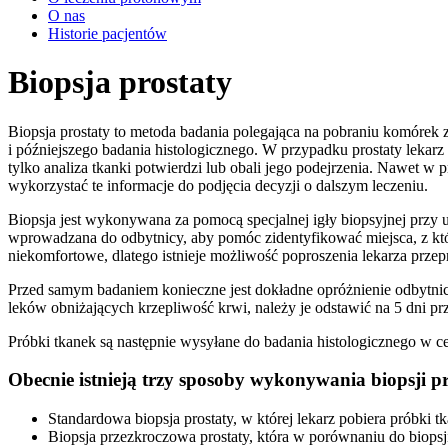
O nas
Historie pacjentów
Biopsja prostaty
Biopsja prostaty to metoda badania polegająca na pobraniu komórek z
i późniejszego badania histologicznego. W przypadku prostaty leka
tylko analiza tkanki potwierdzi lub obali jego podejrzenia. Nawet w 
wykorzystać te informacje do podjęcia decyzji o dalszym leczeniu.
Biopsja jest wykonywana za pomocą specjalnej igły biopsyjnej przy 
wprowadzana do odbytnicy, aby pomóc zidentyfikować miejsca, z który
niekomfortowe, dlatego istnieje możliwość poproszenia lekarza prze
Przed samym badaniem konieczne jest dokładne opróżnienie odbytni
leków obniżających krzepliwość krwi, należy je odstawić na 5 dni pr
Próbki tkanek są następnie wysyłane do badania histologicznego w
Obecnie istnieją trzy sposoby wykonywania biopsji pr
Standardowa biopsja prostaty, w której lekarz pobiera próbki t
Biopsja przezkroczowa prostaty, która w porównaniu do biops