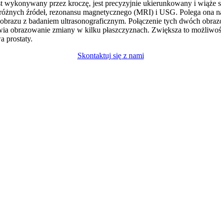
st wykonywany przez kroczę, jest precyzyjnie ukierunkowany i wiąże s
 różnych źródeł, rezonansu magnetycznego (MRI) i USG. Polega ona n
obrazu z badaniem ultrasonograficznym. Połączenie tych dwóch obraz
żliwia obrazowanie zmiany w kilku płaszczyznach. Zwiększa to możliwo
 prostaty.
Skontaktuj się z nami