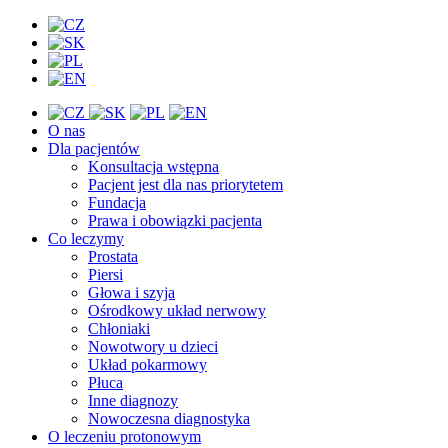
O nas
Dla pacjentów
Konsultacja wstępna
Pacjent jest dla nas priorytetem
Fundacja
Prawa i obowiązki pacjenta
Co leczymy
Prostata
Piersi
Głowa i szyja
Ośrodkowy układ nerwowy
Chłoniaki
Nowotwory u dzieci
Układ pokarmowy
Płuca
Inne diagnozy
Nowoczesna diagnostyka
O leczeniu protonowym