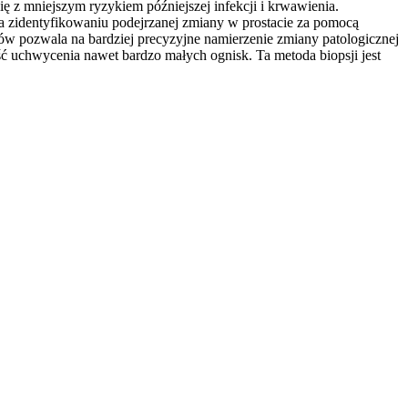
ię z mniejszym ryzykiem późniejszej infekcji i krwawienia.
a zidentyfikowaniu podejrzanej zmiany w prostacie za pomocą
ów pozwala na bardziej precyzyjne namierzenie zmiany patologicznej
ść uchwycenia nawet bardzo małych ognisk. Ta metoda biopsji jest