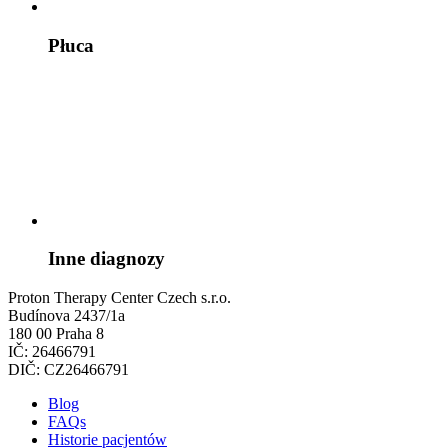
Płuca
Inne diagnozy
Proton Therapy Center Czech s.r.o.
Budínova 2437/1a
180 00 Praha 8
IČ: 26466791
DIČ: CZ26466791
Blog
FAQs
Historie pacjentów