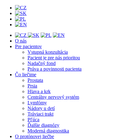
O nás
Pre pacientov
Vstupná konzultácia
Pacient je pre nás prioritou
Nadačný fond
Práva a povinnosti pacienta
Čo liečime
Prostata
Prsia
Hlava a krk
Centrálny nervový systém
Lymfómy
Nádory u detí
Tráviaci trakt
Pľúca
Ďalšie diagnózy
Moderná diagnostika
O protónovej liečbe