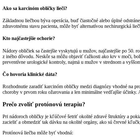
Ako sa karcinóm obličky lieči?
Základnou liečbou býva operácia, buď čiastočné alebo úplné odstráne
zdravotnému stavu pacienta, môže byť alternatívou nechirurgická lieč
Kto najčastejšie ochorie?
Nádory obličiek sa častejšie vyskytujú u mužov, najčastejšie po 50. 
z iného dôvodu. Neskôr sa môžu objaviť ťažkosti ako krv v moči, bo
preventívne urologické kontroly, najmä u mužov v strednom a vyššom 
Čo hovoria klinické dáta?
Rozhodnutie zaradiť karcinóm obličky medzi diagnózy vhodné na pr
choroby v prvom roku ožarovania a len minimálne vedľajšie účinky. A
Prečo zvoliť protónovú terapiu?
Pri nádoroch obličky je kľúčové šetriť okolité zdravé štruktúry a p
zacieliť a obmedziť tak dávku na okolité orgány, ako sú črevné kľučk
Protónová liečba môže byť vhodná: