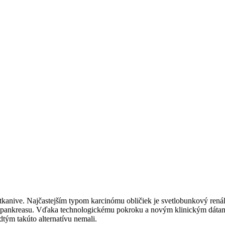
tkanive. Najčastejším typom karcinómu obličiek je svetlobunkový rená
bo pankreasu. Vďaka technologickému pokroku a novým klinickým dátam 
dtým takúto alternatívu nemali.