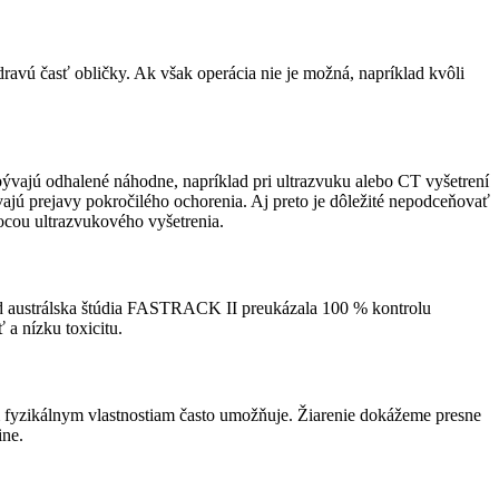
ravú časť obličky. Ak však operácia nie je možná, napríklad kvôli
 bývajú odhalené náhodne, napríklad pri ultrazvuku alebo CT vyšetrení
jú prejavy pokročilého ochorenia. Aj preto je dôležité nepodceňovať
ocou ultrazvukového vyšetrenia.
ad austrálska štúdia FASTRACK II preukázala 100 % kontrolu
a nízku toxicitu.
im fyzikálnym vlastnostiam často umožňuje. Žiarenie dokážeme presne
ine.