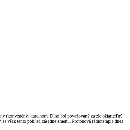
lny (konvenčný) karcinóm. Dlho bol považovaný za zle ožiariteľný
sa však tento pohľad zásadne zmenil. Protónová rádioterapia dnes