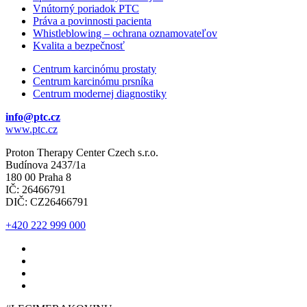
Vnútorný poriadok PTC
Práva a povinnosti pacienta
Whistleblowing – ochrana oznamovateľov
Kvalita a bezpečnosť
Centrum karcinómu prostaty
Centrum karcinómu prsníka
Centrum modernej diagnostiky
info@ptc.cz
www.ptc.cz
Proton Therapy Center Czech s.r.o.
Budínova 2437/1a
180 00 Praha 8
IČ: 26466791
DIČ: CZ26466791
+420 222 999 000