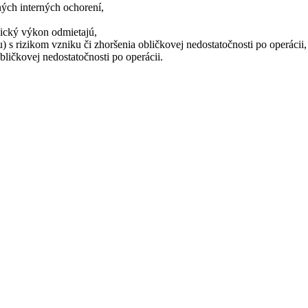
ných interných ochorení,
rgický výkon odmietajú,
kou) s rizikom vzniku či zhoršenia obličkovej nedostatočnosti po operácii,
bličkovej nedostatočnosti po operácii.