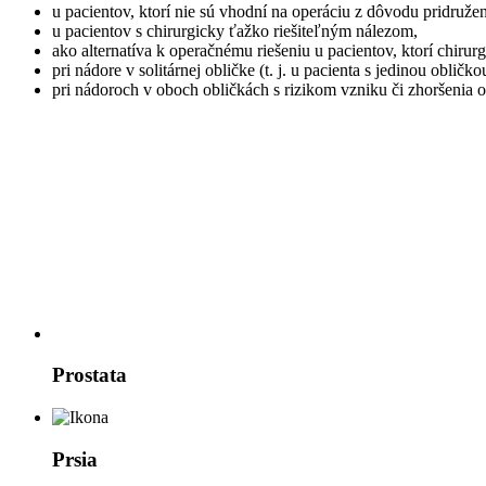
u pacientov, ktorí nie sú vhodní na operáciu z dôvodu pridruže
u pacientov s chirurgicky ťažko riešiteľným nálezom,
ako alternatíva k operačnému riešeniu u pacientov, ktorí chiru
pri nádore v solitárnej obličke (t. j. u pacienta s jedinou oblič
pri nádoroch v oboch obličkách s rizikom vzniku či zhoršenia o
Prostata
Prsia