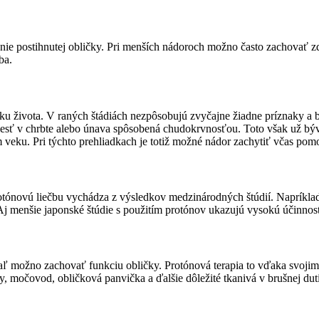
nie postihnutej obličky. Pri menších nádoroch možno často zachovať zd
ba.
roku života. V raných štádiách nezpôsobujú zvyčajne žiadne príznaky a
lesť v chrbte alebo únava spôsobená chudokrvnosťou. Toto však už býva
veku. Pri týchto prehliadkach je totiž možné nádor zachytiť včas pom
otónovú liečbu vychádza z výsledkov medzinárodných štúdií. Napríkl
j menšie japonské štúdie s použitím protónov ukazujú vysokú účinnosť 
okiaľ možno zachovať funkciu obličky. Protónová terapia to vďaka svoj
y, močovod, obličková panvička a ďalšie dôležité tkanivá v brušnej dut