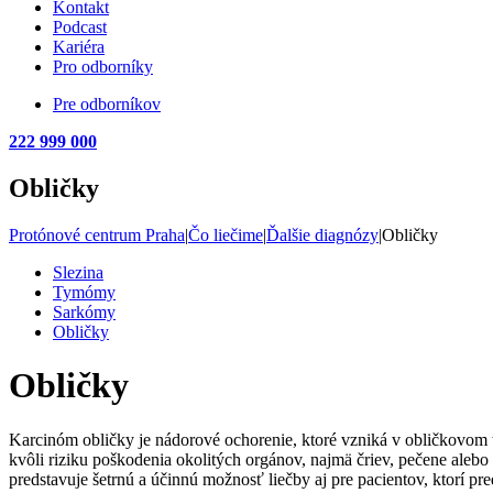
Kontakt
Podcast
Kariéra
Pro odborníky
Pre odborníkov
222 999 000
Obličky
Protónové centrum Praha
|
Čo liečime
|
Ďalšie diagnózy
|
Obličky
Slezina
Tymómy
Sarkómy
Obličky
Obličky
Karcinóm obličky je nádorové ochorenie, ktoré vzniká v obličkovom 
kvôli riziku poškodenia okolitých orgánov, najmä čriev, pečene ale
predstavuje šetrnú a účinnú možnosť liečby aj pre pacientov, ktorí pre